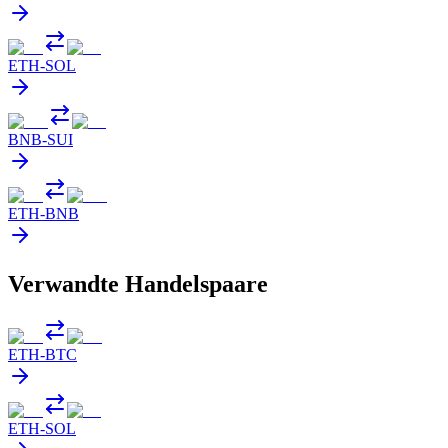
ETH
-
SOL
BNB
-
SUI
ETH
-
BNB
Verwandte Handelspaare
ETH
-
BTC
ETH
-
SOL