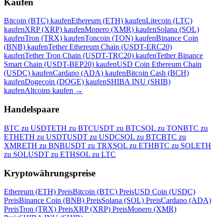
Kaufen
Bitcoin (BTC) kaufen
Ethereum (ETH) kaufen
Litecoin (LTC)
kaufen
XRP (XRP) kaufen
Monero (XMR) kaufen
Solana (SOL)
kaufen
Tron (TRX) kaufen
Toncoin (TON) kaufen
Binance Coin
(BNB) kaufen
Tether Ethereum Chain (USDT-ERC20)
kaufen
Tether Tron Chain (USDT-TRC20) kaufen
Tether Binance
Smart Chain (USDT-BEP20) kaufen
USD Coin Ethereum Chain
(USDC) kaufen
Cardano (ADA) kaufen
Bitcoin Cash (BCH)
kaufen
Dogecoin (DOGE) kaufen
SHIBA INU (SHIB)
kaufen
Altcoins kaufen
→
Handelspaare
BTC zu USDT
ETH zu BTC
USDT zu BTC
SOL zu TON
BTC zu
ETH
ETH zu USDT
USDT zu USDC
SOL zu BTC
BTC zu
XMR
ETH zu BNB
USDT zu TRX
SOL zu ETH
BTC zu SOL
ETH
zu SOL
USDT zu ETH
SOL zu LTC
Kryptowährungspreise
Ethereum (ETH) Preis
Bitcoin (BTC) Preis
USD Coin (USDC)
Preis
Binance Coin (BNB) Preis
Solana (SOL) Preis
Cardano (ADA)
Preis
Tron (TRX) Preis
XRP (XRP) Preis
Monero (XMR)