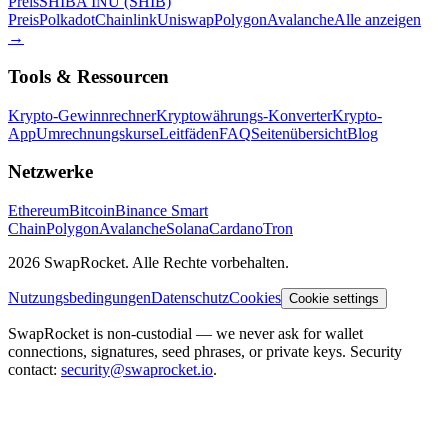
Preis
SHIBA INU (SHIB)
Preis
Polkadot
Chainlink
Uniswap
Polygon
Avalanche
Alle anzeigen
→
Tools & Ressourcen
Krypto-Gewinnrechner
Kryptowährungs-Konverter
Krypto-
App
Umrechnungskurse
Leitfäden
FAQ
Seitenübersicht
Blog
Netzwerke
Ethereum
Bitcoin
Binance Smart
Chain
Polygon
Avalanche
Solana
Cardano
Tron
2026 SwapRocket. Alle Rechte vorbehalten.
Nutzungsbedingungen
Datenschutz
Cookies
Cookie settings
SwapRocket is non-custodial — we never ask for wallet
connections, signatures, seed phrases, or private keys. Security
contact:
security@swaprocket.io
.