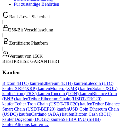
Für zuständige Behörden
Bank-Level Sicherheit
|
256-Bit Verschlüsselung
|
Zertifizierte Plattform
|
Vertraut von 150K+
BESTPREISE GARANTIERT
Kaufen
Bitcoin (BTC) kaufen
Ethereum (ETH) kaufen
Litecoin (LTC)
kaufen
XRP (XRP) kaufen
Monero (XMR) kaufen
Solana (SOL)
kaufen
Tron (TRX) kaufen
Toncoin (TON) kaufen
Binance Coin
(BNB) kaufen
Tether Ethereum Chain (USDT-ERC20)
kaufen
Tether Tron Chain (USDT-TRC20) kaufen
Tether Binance
Smart Chain (USDT-BEP20) kaufen
USD Coin Ethereum Chain
(USDC) kaufen
Cardano (ADA) kaufen
Bitcoin Cash (BCH)
kaufen
Dogecoin (DOGE) kaufen
SHIBA INU (SHIB)
kaufen
Altcoins kaufen
→