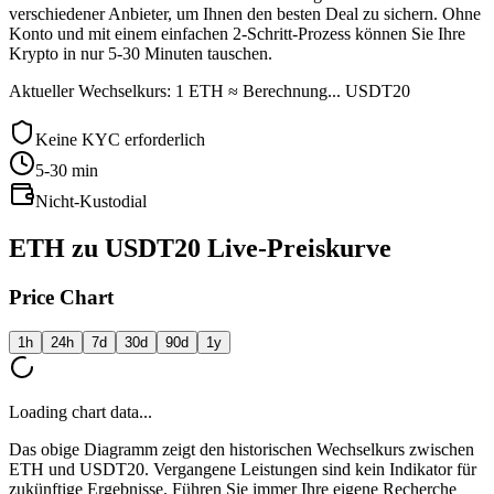
verschiedener Anbieter, um Ihnen den besten Deal zu sichern. Ohne
Konto und mit einem einfachen 2-Schritt-Prozess können Sie Ihre
Krypto in nur 5-30 Minuten tauschen.
Aktueller Wechselkurs: 1 ETH ≈ Berechnung... USDT20
Keine KYC erforderlich
5-30
min
Nicht-Kustodial
ETH zu USDT20 Live-Preiskurve
Price Chart
1h
24h
7d
30d
90d
1y
Loading chart data...
Das obige Diagramm zeigt den historischen Wechselkurs zwischen
ETH und USDT20. Vergangene Leistungen sind kein Indikator für
zukünftige Ergebnisse. Führen Sie immer Ihre eigene Recherche