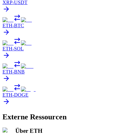
XRP
-
USDT
ETH
-
BTC
ETH
-
SOL
ETH
-
BNB
ETH
-
DOGE
Externe Ressourcen
Über ETH