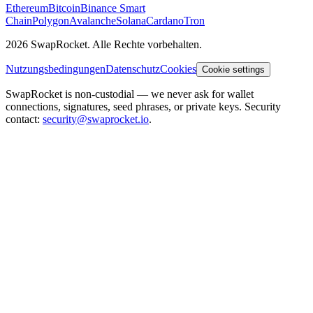
Ethereum
Bitcoin
Binance Smart
Chain
Polygon
Avalanche
Solana
Cardano
Tron
2026 SwapRocket. Alle Rechte vorbehalten.
Nutzungsbedingungen
Datenschutz
Cookies
Cookie settings
SwapRocket is non-custodial — we never ask for wallet
connections, signatures, seed phrases, or private keys. Security
contact:
security@swaprocket.io
.