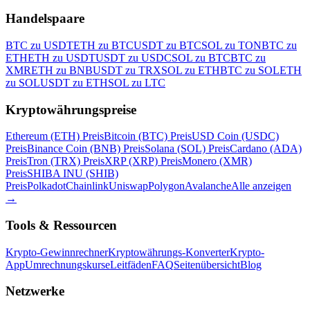
Handelspaare
BTC zu USDT
ETH zu BTC
USDT zu BTC
SOL zu TON
BTC zu
ETH
ETH zu USDT
USDT zu USDC
SOL zu BTC
BTC zu
XMR
ETH zu BNB
USDT zu TRX
SOL zu ETH
BTC zu SOL
ETH
zu SOL
USDT zu ETH
SOL zu LTC
Kryptowährungspreise
Ethereum (ETH) Preis
Bitcoin (BTC) Preis
USD Coin (USDC)
Preis
Binance Coin (BNB) Preis
Solana (SOL) Preis
Cardano (ADA)
Preis
Tron (TRX) Preis
XRP (XRP) Preis
Monero (XMR)
Preis
SHIBA INU (SHIB)
Preis
Polkadot
Chainlink
Uniswap
Polygon
Avalanche
Alle anzeigen
→
Tools & Ressourcen
Krypto-Gewinnrechner
Kryptowährungs-Konverter
Krypto-
App
Umrechnungskurse
Leitfäden
FAQ
Seitenübersicht
Blog
Netzwerke