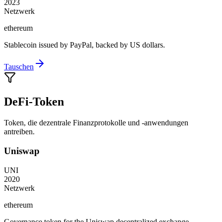
2023
Netzwerk
ethereum
Stablecoin issued by PayPal, backed by US dollars.
Tauschen
DeFi-Token
Token, die dezentrale Finanzprotokolle und -anwendungen
antreiben.
Uniswap
UNI
2020
Netzwerk
ethereum
Governance token for the Uniswap decentralized exchange.