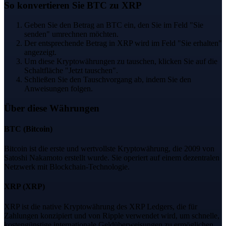
So konvertieren Sie BTC zu XRP
Geben Sie den Betrag an BTC ein, den Sie im Feld "Sie
senden" umrechnen möchten.
Der entsprechende Betrag in XRP wird im Feld "Sie erhalten"
angezeigt.
Um diese Kryptowährungen zu tauschen, klicken Sie auf die
Schaltfläche "Jetzt tauschen".
Schließen Sie den Tauschvorgang ab, indem Sie den
Anweisungen folgen.
Über diese Währungen
BTC
(
Bitcoin
)
Bitcoin ist die erste und wertvollste Kryptowährung, die 2009 von
Satoshi Nakamoto erstellt wurde. Sie operiert auf einem dezentralen
Netzwerk mit Blockchain-Technologie.
XRP
(
XRP
)
XRP ist die native Kryptowährung des XRP Ledgers, die für
Zahlungen konzipiert und von Ripple verwendet wird, um schnelle,
kostengünstige internationale Geldüberweisungen zu ermöglichen.