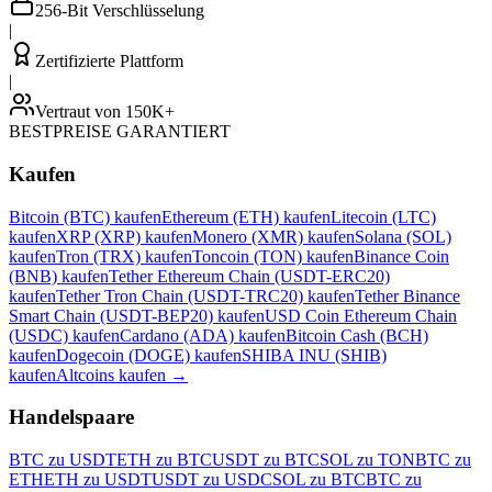
256-Bit Verschlüsselung
|
Zertifizierte Plattform
|
Vertraut von 150K+
BESTPREISE GARANTIERT
Kaufen
Bitcoin (BTC) kaufen
Ethereum (ETH) kaufen
Litecoin (LTC)
kaufen
XRP (XRP) kaufen
Monero (XMR) kaufen
Solana (SOL)
kaufen
Tron (TRX) kaufen
Toncoin (TON) kaufen
Binance Coin
(BNB) kaufen
Tether Ethereum Chain (USDT-ERC20)
kaufen
Tether Tron Chain (USDT-TRC20) kaufen
Tether Binance
Smart Chain (USDT-BEP20) kaufen
USD Coin Ethereum Chain
(USDC) kaufen
Cardano (ADA) kaufen
Bitcoin Cash (BCH)
kaufen
Dogecoin (DOGE) kaufen
SHIBA INU (SHIB)
kaufen
Altcoins kaufen
→
Handelspaare
BTC zu USDT
ETH zu BTC
USDT zu BTC
SOL zu TON
BTC zu
ETH
ETH zu USDT
USDT zu USDC
SOL zu BTC
BTC zu