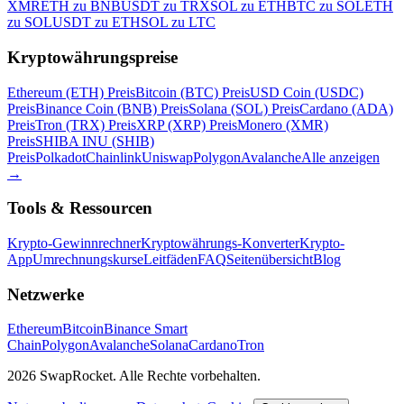
XMR
ETH zu BNB
USDT zu TRX
SOL zu ETH
BTC zu SOL
ETH
zu SOL
USDT zu ETH
SOL zu LTC
Kryptowährungspreise
Ethereum (ETH) Preis
Bitcoin (BTC) Preis
USD Coin (USDC)
Preis
Binance Coin (BNB) Preis
Solana (SOL) Preis
Cardano (ADA)
Preis
Tron (TRX) Preis
XRP (XRP) Preis
Monero (XMR)
Preis
SHIBA INU (SHIB)
Preis
Polkadot
Chainlink
Uniswap
Polygon
Avalanche
Alle anzeigen
→
Tools & Ressourcen
Krypto-Gewinnrechner
Kryptowährungs-Konverter
Krypto-
App
Umrechnungskurse
Leitfäden
FAQ
Seitenübersicht
Blog
Netzwerke
Ethereum
Bitcoin
Binance Smart
Chain
Polygon
Avalanche
Solana
Cardano
Tron
2026 SwapRocket. Alle Rechte vorbehalten.