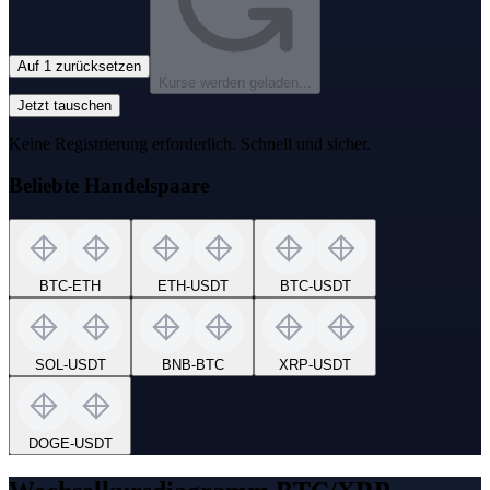
Auf 1 zurücksetzen
Kurse werden geladen...
Jetzt tauschen
Keine Registrierung erforderlich. Schnell und sicher.
Beliebte Handelspaare
BTC
-
ETH
ETH
-
USDT
BTC
-
USDT
SOL
-
USDT
BNB
-
BTC
XRP
-
USDT
DOGE
-
USDT