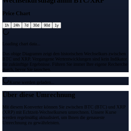
Wechselkursdiagramm BTC/XRP
Price Chart
1h
24h
7d
30d
90d
1y
Loading chart data...
Das obige Diagramm zeigt den historischen Wechselkurs zwischen
BTC und XRP. Vergangene Wertentwicklungen sind kein Indikator
für zukünftige Ergebnisse. Führen Sie immer Ihre eigene Recherche
durch, bevor Sie tauschen.
Kurse werden geladen...
Über diese Umrechnung
Mit diesem Konverter können Sie zwischen BTC (BTC) und XRP
(XRP) mit Echtzeit-Wechselkursen umrechnen. Unsere Kurse
werden regelmäßig aktualisiert, um Ihnen die genaueste
Umrechnung zu gewährleisten.