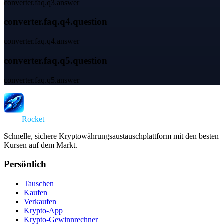
converter.faq.q3.answer
converter.faq.q4.question
converter.faq.q4.answer
converter.faq.q5.question
converter.faq.q5.answer
Swap
Rocket
Schnelle, sichere Kryptowährungsaustauschplattform mit den besten
Kursen auf dem Markt.
Persönlich
Tauschen
Kaufen
Verkaufen
Krypto-App
Krypto-Gewinnrechner