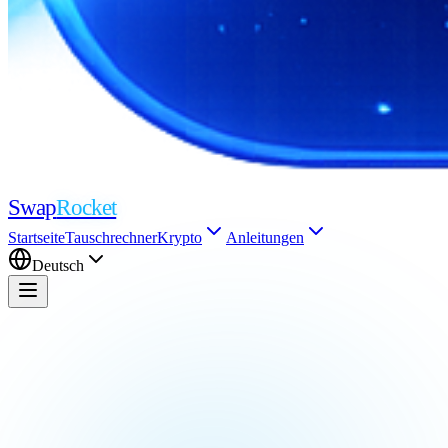
Swap
Rocket
Startseite
Tauschrechner
Krypto
Anleitungen
Deutsch