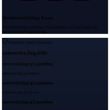
Wettbewerbsfähige Kurse
Wir bieten einige der besten Wechselkurse auf dem Markt mit
transparenter Preisgestaltung.
Frequently Asked Questions
converter.faq.title
converter.faq.q1.question
converter.faq.q1.answer
converter.faq.q2.question
converter.faq.q2.answer
converter.faq.q3.question