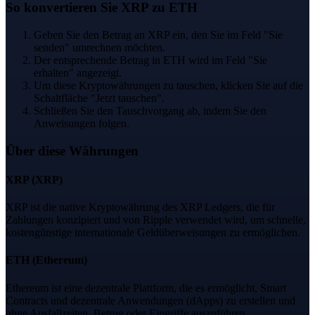
So konvertieren Sie XRP zu ETH
Geben Sie den Betrag an XRP ein, den Sie im Feld "Sie
senden" umrechnen möchten.
Der entsprechende Betrag in ETH wird im Feld "Sie
erhalten" angezeigt.
Um diese Kryptowährungen zu tauschen, klicken Sie auf die
Schaltfläche "Jetzt tauschen".
Schließen Sie den Tauschvorgang ab, indem Sie den
Anweisungen folgen.
Über diese Währungen
XRP
(
XRP
)
XRP ist die native Kryptowährung des XRP Ledgers, die für
Zahlungen konzipiert und von Ripple verwendet wird, um schnelle,
kostengünstige internationale Geldüberweisungen zu ermöglichen.
ETH
(
Ethereum
)
Ethereum ist eine dezentrale Plattform, die es ermöglicht, Smart
Contracts und dezentrale Anwendungen (dApps) zu erstellen und
ohne Ausfallzeiten, Betrug oder Eingriffe auszuführen.