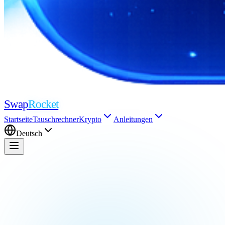
Swap
Rocket
Startseite
Tauschrechner
Krypto
Anleitungen
Deutsch