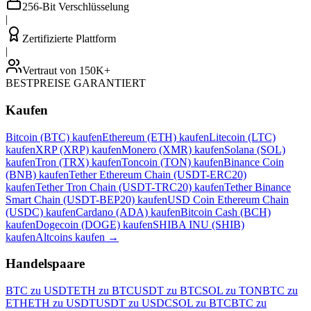
256-Bit Verschlüsselung
|
Zertifizierte Plattform
|
Vertraut von 150K+
BESTPREISE GARANTIERT
Kaufen
Bitcoin (BTC) kaufen
Ethereum (ETH) kaufen
Litecoin (LTC)
kaufen
XRP (XRP) kaufen
Monero (XMR) kaufen
Solana (SOL)
kaufen
Tron (TRX) kaufen
Toncoin (TON) kaufen
Binance Coin
(BNB) kaufen
Tether Ethereum Chain (USDT-ERC20)
kaufen
Tether Tron Chain (USDT-TRC20) kaufen
Tether Binance
Smart Chain (USDT-BEP20) kaufen
USD Coin Ethereum Chain
(USDC) kaufen
Cardano (ADA) kaufen
Bitcoin Cash (BCH)
kaufen
Dogecoin (DOGE) kaufen
SHIBA INU (SHIB)
kaufen
Altcoins kaufen
→
Handelspaare
BTC zu USDT
ETH zu BTC
USDT zu BTC
SOL zu TON
BTC zu
ETH
ETH zu USDT
USDT zu USDC
SOL zu BTC
BTC zu