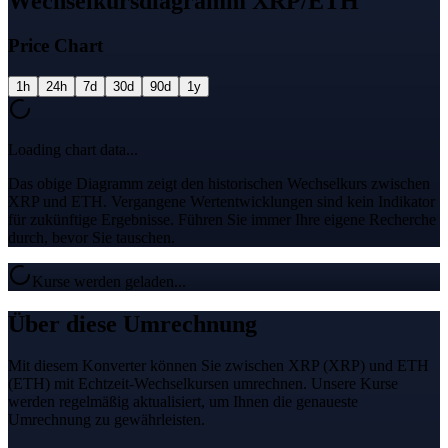
Wechselkursdiagramm XRP/ETH
Price Chart
1h
24h
7d
30d
90d
1y
Loading chart data...
Das obige Diagramm zeigt den historischen Wechselkurs zwischen
XRP und ETH. Vergangene Wertentwicklungen sind kein Indikator
für zukünftige Ergebnisse. Führen Sie immer Ihre eigene Recherche
durch, bevor Sie tauschen.
Kurse werden geladen...
Über diese Umrechnung
Mit diesem Konverter können Sie zwischen XRP (XRP) und ETH
(ETH) mit Echtzeit-Wechselkursen umrechnen. Unsere Kurse
werden regelmäßig aktualisiert, um Ihnen die genaueste
Umrechnung zu gewährleisten.