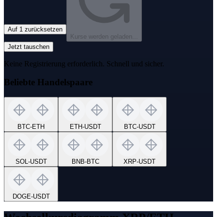
Auf 1 zurücksetzen
Kurse werden geladen...
Jetzt tauschen
Keine Registrierung erforderlich. Schnell und sicher.
Beliebte Handelspaare
BTC
-
ETH
ETH
-
USDT
BTC
-
USDT
SOL
-
USDT
BNB
-
BTC
XRP
-
USDT
DOGE
-
USDT