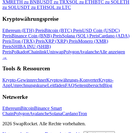
XMR
ETH zu BNB
USDT zu TRX
SOL zu ETH
BTC zu SOL
ETH
zu SOL
USDT zu ETH
SOL zu LTC
Kryptowährungspreise
Ethereum (ETH) Preis
Bitcoin (BTC) Preis
USD Coin (USDC)
Preis
Binance Coin (BNB) Preis
Solana (SOL) Preis
Cardano (ADA)
Preis
Tron (TRX) Preis
XRP (XRP) Preis
Monero (XMR)
Preis
SHIBA INU (SHIB)
Preis
Polkadot
Chainlink
Uniswap
Polygon
Avalanche
Alle anzeigen
→
Tools & Ressourcen
Krypto-Gewinnrechner
Kryptowährungs-Konverter
Krypto-
App
Umrechnungskurse
Leitfäden
FAQ
Seitenübersicht
Blog
Netzwerke
Ethereum
Bitcoin
Binance Smart
Chain
Polygon
Avalanche
Solana
Cardano
Tron
2026 SwapRocket. Alle Rechte vorbehalten.