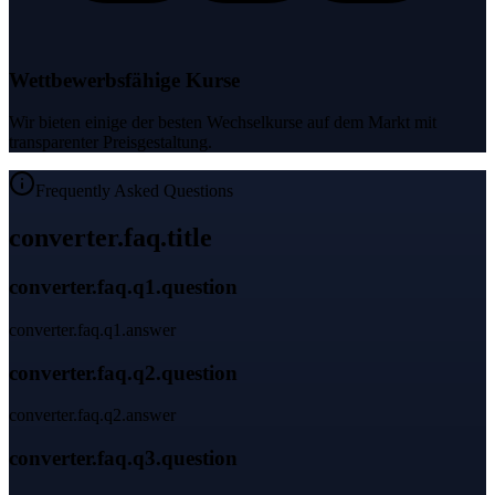
Wettbewerbsfähige Kurse
Wir bieten einige der besten Wechselkurse auf dem Markt mit
transparenter Preisgestaltung.
Frequently Asked Questions
converter.faq.title
converter.faq.q1.question
converter.faq.q1.answer
converter.faq.q2.question
converter.faq.q2.answer
converter.faq.q3.question