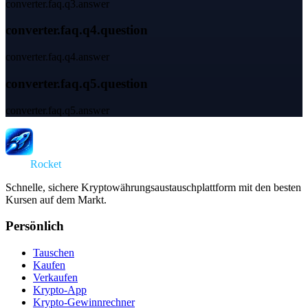
converter.faq.q3.answer
converter.faq.q4.question
converter.faq.q4.answer
converter.faq.q5.question
converter.faq.q5.answer
Swap
Rocket
Schnelle, sichere Kryptowährungsaustauschplattform mit den besten
Kursen auf dem Markt.
Persönlich
Tauschen
Kaufen
Verkaufen
Krypto-App
Krypto-Gewinnrechner