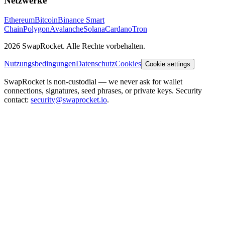
Netzwerke
Ethereum
Bitcoin
Binance Smart
Chain
Polygon
Avalanche
Solana
Cardano
Tron
2026 SwapRocket. Alle Rechte vorbehalten.
Nutzungsbedingungen
Datenschutz
Cookies
Cookie settings
SwapRocket is non-custodial — we never ask for wallet
connections, signatures, seed phrases, or private keys. Security
contact:
security@swaprocket.io
.