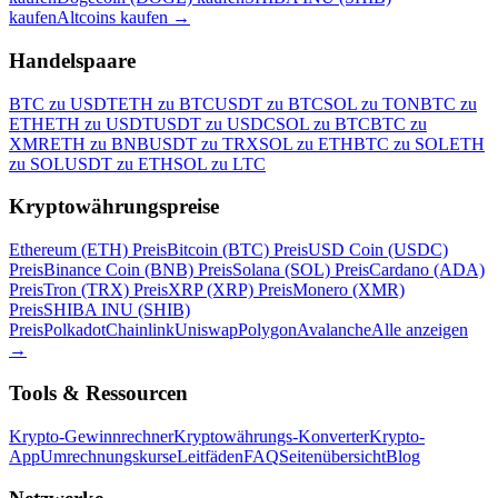
kaufen
Altcoins kaufen
→
Handelspaare
BTC zu USDT
ETH zu BTC
USDT zu BTC
SOL zu TON
BTC zu
ETH
ETH zu USDT
USDT zu USDC
SOL zu BTC
BTC zu
XMR
ETH zu BNB
USDT zu TRX
SOL zu ETH
BTC zu SOL
ETH
zu SOL
USDT zu ETH
SOL zu LTC
Kryptowährungspreise
Ethereum (ETH) Preis
Bitcoin (BTC) Preis
USD Coin (USDC)
Preis
Binance Coin (BNB) Preis
Solana (SOL) Preis
Cardano (ADA)
Preis
Tron (TRX) Preis
XRP (XRP) Preis
Monero (XMR)
Preis
SHIBA INU (SHIB)
Preis
Polkadot
Chainlink
Uniswap
Polygon
Avalanche
Alle anzeigen
→
Tools & Ressourcen
Krypto-Gewinnrechner
Kryptowährungs-Konverter
Krypto-
App
Umrechnungskurse
Leitfäden
FAQ
Seitenübersicht
Blog