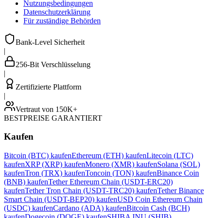
Nutzungsbedingungen
Datenschutzerklärung
Für zuständige Behörden
Bank-Level Sicherheit
|
256-Bit Verschlüsselung
|
Zertifizierte Plattform
|
Vertraut von 150K+
BESTPREISE GARANTIERT
Kaufen
Bitcoin (BTC) kaufen
Ethereum (ETH) kaufen
Litecoin (LTC)
kaufen
XRP (XRP) kaufen
Monero (XMR) kaufen
Solana (SOL)
kaufen
Tron (TRX) kaufen
Toncoin (TON) kaufen
Binance Coin
(BNB) kaufen
Tether Ethereum Chain (USDT-ERC20)
kaufen
Tether Tron Chain (USDT-TRC20) kaufen
Tether Binance
Smart Chain (USDT-BEP20) kaufen
USD Coin Ethereum Chain
(USDC) kaufen
Cardano (ADA) kaufen
Bitcoin Cash (BCH)
kaufen
Dogecoin (DOGE) kaufen
SHIBA INU (SHIB)