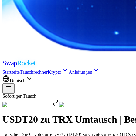
Swap
Rocket
Startseite
Tauschrechner
Krypto
Anleitungen
Deutsch
Sofortiger Tausch
USDT20 zu TRX Umtausch | Bes
Tauschen Sie Cryptocurrency (USDT20) zu Cryptocurrency (TRX) sofo