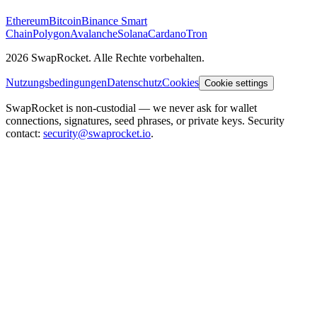
Ethereum
Bitcoin
Binance Smart
Chain
Polygon
Avalanche
Solana
Cardano
Tron
2026 SwapRocket. Alle Rechte vorbehalten.
Nutzungsbedingungen
Datenschutz
Cookies
Cookie settings
SwapRocket is non-custodial — we never ask for wallet
connections, signatures, seed phrases, or private keys. Security
contact:
security@swaprocket.io
.