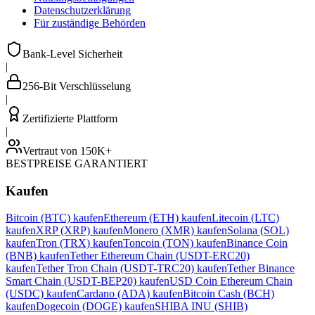
Datenschutzerklärung
Für zuständige Behörden
Bank-Level Sicherheit
|
256-Bit Verschlüsselung
|
Zertifizierte Plattform
|
Vertraut von 150K+
BESTPREISE GARANTIERT
Kaufen
Bitcoin (BTC) kaufen
Ethereum (ETH) kaufen
Litecoin (LTC)
kaufen
XRP (XRP) kaufen
Monero (XMR) kaufen
Solana (SOL)
kaufen
Tron (TRX) kaufen
Toncoin (TON) kaufen
Binance Coin
(BNB) kaufen
Tether Ethereum Chain (USDT-ERC20)
kaufen
Tether Tron Chain (USDT-TRC20) kaufen
Tether Binance
Smart Chain (USDT-BEP20) kaufen
USD Coin Ethereum Chain
(USDC) kaufen
Cardano (ADA) kaufen
Bitcoin Cash (BCH)
kaufen
Dogecoin (DOGE) kaufen
SHIBA INU (SHIB)