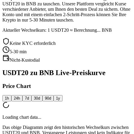
USDT20 in BNB zu tauschen. Unsere Plattform vergleicht Kurse
verschiedener Anbieter, um Ihnen den besten Deal zu sichern. Ohne
Konto und mit einem einfachen 2-Schritt-Prozess können Sie Ihre
Krypto in nur 5-30 Minuten tauschen.
Aktueller Wechselkurs: 1 USDT20 ≈ Berechnung... BNB
Keine KYC erforderlich
5-30
min
Nicht-Kustodial
USDT20 zu BNB Live-Preiskurve
Price Chart
1h
24h
7d
30d
90d
1y
Loading chart data...
Das obige Diagramm zeigt den historischen Wechselkurs zwischen
USDT20 und BNB. Vergangene Leistungen sind kein Indikator für