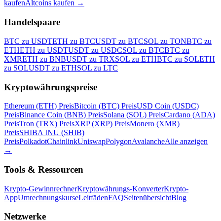
kaufen
Altcoins kaufen
→
Handelspaare
BTC zu USDT
ETH zu BTC
USDT zu BTC
SOL zu TON
BTC zu
ETH
ETH zu USDT
USDT zu USDC
SOL zu BTC
BTC zu
XMR
ETH zu BNB
USDT zu TRX
SOL zu ETH
BTC zu SOL
ETH
zu SOL
USDT zu ETH
SOL zu LTC
Kryptowährungspreise
Ethereum (ETH) Preis
Bitcoin (BTC) Preis
USD Coin (USDC)
Preis
Binance Coin (BNB) Preis
Solana (SOL) Preis
Cardano (ADA)
Preis
Tron (TRX) Preis
XRP (XRP) Preis
Monero (XMR)
Preis
SHIBA INU (SHIB)
Preis
Polkadot
Chainlink
Uniswap
Polygon
Avalanche
Alle anzeigen
→
Tools & Ressourcen
Krypto-Gewinnrechner
Kryptowährungs-Konverter
Krypto-
App
Umrechnungskurse
Leitfäden
FAQ
Seitenübersicht
Blog
Netzwerke