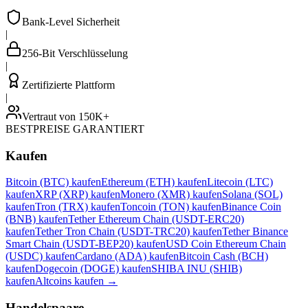
Bank-Level Sicherheit
|
256-Bit Verschlüsselung
|
Zertifizierte Plattform
|
Vertraut von 150K+
BESTPREISE GARANTIERT
Kaufen
Bitcoin (BTC) kaufen
Ethereum (ETH) kaufen
Litecoin (LTC)
kaufen
XRP (XRP) kaufen
Monero (XMR) kaufen
Solana (SOL)
kaufen
Tron (TRX) kaufen
Toncoin (TON) kaufen
Binance Coin
(BNB) kaufen
Tether Ethereum Chain (USDT-ERC20)
kaufen
Tether Tron Chain (USDT-TRC20) kaufen
Tether Binance
Smart Chain (USDT-BEP20) kaufen
USD Coin Ethereum Chain
(USDC) kaufen
Cardano (ADA) kaufen
Bitcoin Cash (BCH)
kaufen
Dogecoin (DOGE) kaufen
SHIBA INU (SHIB)
kaufen
Altcoins kaufen
→
Handelspaare