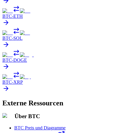
BTC
-
ETH
BTC
-
SOL
BTC
-
DOGE
BTC
-
XRP
Externe Ressourcen
Über BTC
BTC Preis und Diagramme