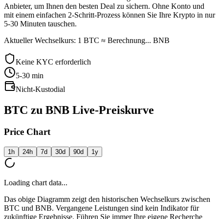
Anbieter, um Ihnen den besten Deal zu sichern. Ohne Konto und
mit einem einfachen 2-Schritt-Prozess können Sie Ihre Krypto in nur
5-30 Minuten tauschen.
Aktueller Wechselkurs: 1 BTC ≈ Berechnung... BNB
Keine KYC erforderlich
5-30
min
Nicht-Kustodial
BTC zu BNB Live-Preiskurve
Price Chart
1h
24h
7d
30d
90d
1y
Loading chart data...
Das obige Diagramm zeigt den historischen Wechselkurs zwischen
BTC und BNB. Vergangene Leistungen sind kein Indikator für
zukünftige Ergebnisse. Führen Sie immer Ihre eigene Recherche