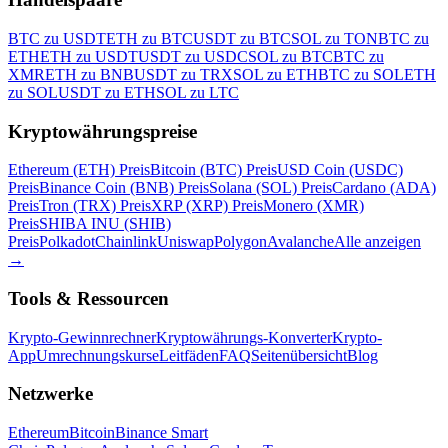
BTC zu USDT
ETH zu BTC
USDT zu BTC
SOL zu TON
BTC zu
ETH
ETH zu USDT
USDT zu USDC
SOL zu BTC
BTC zu
XMR
ETH zu BNB
USDT zu TRX
SOL zu ETH
BTC zu SOL
ETH
zu SOL
USDT zu ETH
SOL zu LTC
Kryptowährungspreise
Ethereum (ETH) Preis
Bitcoin (BTC) Preis
USD Coin (USDC)
Preis
Binance Coin (BNB) Preis
Solana (SOL) Preis
Cardano (ADA)
Preis
Tron (TRX) Preis
XRP (XRP) Preis
Monero (XMR)
Preis
SHIBA INU (SHIB)
Preis
Polkadot
Chainlink
Uniswap
Polygon
Avalanche
Alle anzeigen
→
Tools & Ressourcen
Krypto-Gewinnrechner
Kryptowährungs-Konverter
Krypto-
App
Umrechnungskurse
Leitfäden
FAQ
Seitenübersicht
Blog
Netzwerke
Ethereum
Bitcoin
Binance Smart