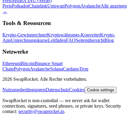
Preis
SHIBA INU (SHIB)
Preis
Polkadot
Chainlink
Uniswap
Polygon
Avalanche
Alle anzeigen
→
Tools & Ressourcen
Krypto-Gewinnrechner
Kryptowährungs-Konverter
Krypto-
App
Umrechnungskurse
Leitfäden
FAQ
Seitenübersicht
Blog
Netzwerke
Ethereum
Bitcoin
Binance Smart
Chain
Polygon
Avalanche
Solana
Cardano
Tron
2026 SwapRocket. Alle Rechte vorbehalten.
Nutzungsbedingungen
Datenschutz
Cookies
Cookie settings
SwapRocket is non-custodial — we never ask for wallet
connections, signatures, seed phrases, or private keys. Security
contact:
security@swaprocket.io
.