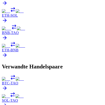
ETH
-
SOL
BNB
-
TAO
ETH
-
BNB
Verwandte Handelspaare
BTC
-
TAO
SOL
-
TAO