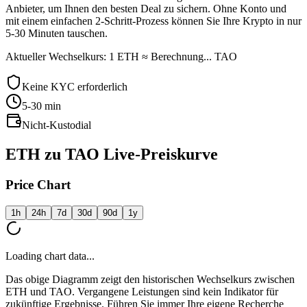
Anbieter, um Ihnen den besten Deal zu sichern. Ohne Konto und
mit einem einfachen 2-Schritt-Prozess können Sie Ihre Krypto in nur
5-30 Minuten tauschen.
Aktueller Wechselkurs: 1 ETH ≈ Berechnung... TAO
Keine KYC erforderlich
5-30
min
Nicht-Kustodial
ETH zu TAO Live-Preiskurve
Price Chart
1h
24h
7d
30d
90d
1y
Loading chart data...
Das obige Diagramm zeigt den historischen Wechselkurs zwischen
ETH und TAO. Vergangene Leistungen sind kein Indikator für
zukünftige Ergebnisse. Führen Sie immer Ihre eigene Recherche