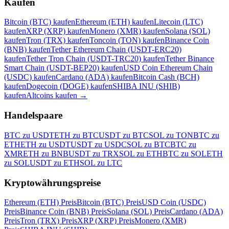
Kaufen
Bitcoin (BTC) kaufen
Ethereum (ETH) kaufen
Litecoin (LTC)
kaufen
XRP (XRP) kaufen
Monero (XMR) kaufen
Solana (SOL)
kaufen
Tron (TRX) kaufen
Toncoin (TON) kaufen
Binance Coin
(BNB) kaufen
Tether Ethereum Chain (USDT-ERC20)
kaufen
Tether Tron Chain (USDT-TRC20) kaufen
Tether Binance
Smart Chain (USDT-BEP20) kaufen
USD Coin Ethereum Chain
(USDC) kaufen
Cardano (ADA) kaufen
Bitcoin Cash (BCH)
kaufen
Dogecoin (DOGE) kaufen
SHIBA INU (SHIB)
kaufen
Altcoins kaufen
→
Handelspaare
BTC zu USDT
ETH zu BTC
USDT zu BTC
SOL zu TON
BTC zu
ETH
ETH zu USDT
USDT zu USDC
SOL zu BTC
BTC zu
XMR
ETH zu BNB
USDT zu TRX
SOL zu ETH
BTC zu SOL
ETH
zu SOL
USDT zu ETH
SOL zu LTC
Kryptowährungspreise
Ethereum (ETH) Preis
Bitcoin (BTC) Preis
USD Coin (USDC)
Preis
Binance Coin (BNB) Preis
Solana (SOL) Preis
Cardano (ADA)
Preis
Tron (TRX) Preis
XRP (XRP) Preis
Monero (XMR)