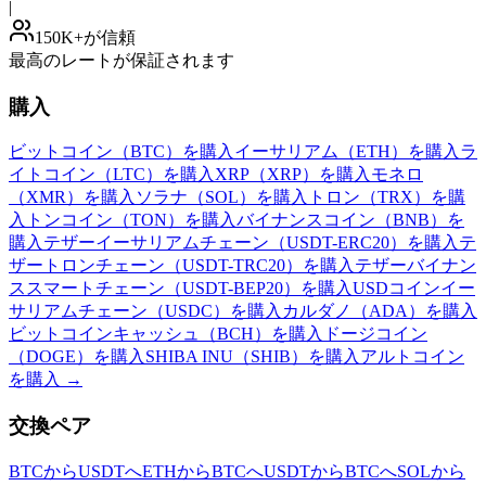
|
150K+が信頼
最高のレートが保証されます
購入
ビットコイン（BTC）を購入
イーサリアム（ETH）を購入
ラ
イトコイン（LTC）を購入
XRP（XRP）を購入
モネロ
（XMR）を購入
ソラナ（SOL）を購入
トロン（TRX）を購
入
トンコイン（TON）を購入
バイナンスコイン（BNB）を
購入
テザーイーサリアムチェーン（USDT-ERC20）を購入
テ
ザートロンチェーン（USDT-TRC20）を購入
テザーバイナン
ススマートチェーン（USDT-BEP20）を購入
USDコインイー
サリアムチェーン（USDC）を購入
カルダノ（ADA）を購入
ビットコインキャッシュ（BCH）を購入
ドージコイン
（DOGE）を購入
SHIBA INU（SHIB）を購入
アルトコイン
を購入
→
交換ペア
BTCからUSDTへ
ETHからBTCへ
USDTからBTCへ
SOLから