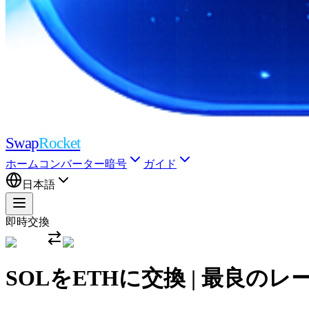
Swap
Rocket
ホーム
コンバーター
暗号
ガイド
日本語
即時交換
SOLをETHに交換 | 最良のレ