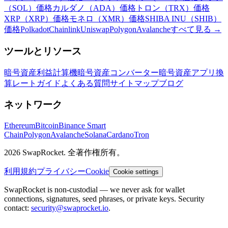
（SOL）価格
カルダノ（ADA）価格
トロン（TRX）価格
XRP（XRP）価格
モネロ（XMR）価格
SHIBA INU（SHIB）
価格
Polkadot
Chainlink
Uniswap
Polygon
Avalanche
すべて見る
→
ツールとリソース
暗号資産利益計算機
暗号資産コンバーター
暗号資産アプリ
換
算レート
ガイド
よくある質問
サイトマップ
ブログ
ネットワーク
Ethereum
Bitcoin
Binance Smart
Chain
Polygon
Avalanche
Solana
Cardano
Tron
2026 SwapRocket. 全著作権所有。
利用規約
プライバシー
Cookie
Cookie settings
SwapRocket is non-custodial — we never ask for wallet
connections, signatures, seed phrases, or private keys. Security
contact:
security@swaprocket.io
.