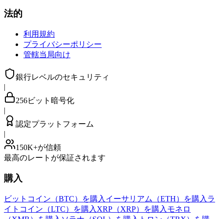
法的
利用規約
プライバシーポリシー
管轄当局向け
銀行レベルのセキュリティ
|
256ビット暗号化
|
認定プラットフォーム
|
150K+が信頼
最高のレートが保証されます
購入
ビットコイン（BTC）を購入
イーサリアム（ETH）を購入
ラ
イトコイン（LTC）を購入
XRP（XRP）を購入
モネロ