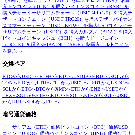
（XMR）を購入
ソラナ（SOL）を購入
トロン（TRX）を購
入
トンコイン（TON）を購入
バイナンスコイン（BNB）を
購入
テザーイーサリアムチェーン（USDT-ERC20）を購入
テ
ザートロンチェーン（USDT-TRC20）を購入
テザーバイナン
ススマートチェーン（USDT-BEP20）を購入
USDコインイー
サリアムチェーン（USDC）を購入
カルダノ（ADA）を購入
ビットコインキャッシュ（BCH）を購入
ドージコイン
（DOGE）を購入
SHIBA INU（SHIB）を購入
アルトコイン
を購入
→
交換ペア
BTCからUSDTへ
ETHからBTCへ
USDTからBTCへ
SOLから
TONへ
BTCからETHへ
ETHからUSDTへ
USDTからUSDCへ
SOLからBTCへ
BTCからXMRへ
ETHからBNBへ
USDTから
TRXへ
SOLからETHへ
BTCからSOLへ
ETHからSOLへ
USDT
からETHへ
SOLからLTCへ
暗号通貨価格
イーサリアム（ETH）価格
ビットコイン（BTC）価格
USD
コイン（USDC）価格
バイナンスコイン（BNB）価格
ソラナ