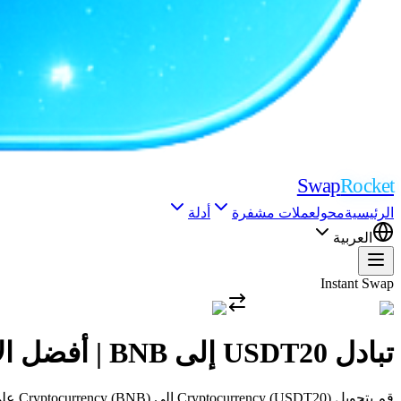
Swap
Rocket
الرئيسية
محول
عملات مشفرة
أدلة
العربية
Instant Swap
تبادل USDT20 إلى BNB | أفضل الأسعار وبدون KYC مطلوب
قم بتحويل Cryptocurrency (USDT20) إلى Cryptocurrency (BNB) على الفور بأفضل أسعار الصرف التنافسية في السوق. لا حاجة للتسجيل، معاملات آمنة وسريعة.