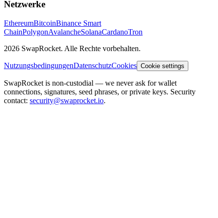
Netzwerke
Ethereum
Bitcoin
Binance Smart
Chain
Polygon
Avalanche
Solana
Cardano
Tron
2026 SwapRocket. Alle Rechte vorbehalten.
Nutzungsbedingungen
Datenschutz
Cookies
Cookie settings
SwapRocket is non-custodial — we never ask for wallet
connections, signatures, seed phrases, or private keys. Security
contact:
security@swaprocket.io
.