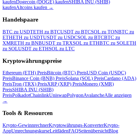
kaufen
Dogecoin (DOGE) kaufen
SHIBA INU (SHIB)
kaufen
Altcoins kaufen
→
Handelspaare
BTC zu USDT
ETH zu BTC
USDT zu BTC
SOL zu TON
BTC zu
ETH
ETH zu USDT
USDT zu USDC
SOL zu BTC
BTC zu
XMR
ETH zu BNB
USDT zu TRX
SOL zu ETH
BTC zu SOL
ETH
zu SOL
USDT zu ETH
SOL zu LTC
Kryptowährungspreise
Ethereum (ETH) Preis
Bitcoin (BTC) Preis
USD Coin (USDC)
Preis
Binance Coin (BNB) Preis
Solana (SOL) Preis
Cardano (ADA)
Preis
Tron (TRX) Preis
XRP (XRP) Preis
Monero (XMR)
Preis
SHIBA INU (SHIB)
Preis
Polkadot
Chainlink
Uniswap
Polygon
Avalanche
Alle anzeigen
→
Tools & Ressourcen
Krypto-Gewinnrechner
Kryptowährungs-Konverter
Krypto-
App
Umrechnungskurse
Leitfäden
FAQ
Seitenübersicht
Blog