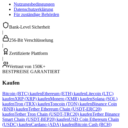
Nutzungsbedingungen
Datenschutzerklärung
Für zuständige Behörden
Bank-Level Sicherheit
|
256-Bit Verschlüsselung
|
Zertifizierte Plattform
|
Vertraut von 150K+
BESTPREISE GARANTIERT
Kaufen
Bitcoin (BTC) kaufen
Ethereum (ETH) kaufen
Litecoin (LTC)
kaufen
XRP (XRP) kaufen
Monero (XMR) kaufen
Solana (SOL)
kaufen
Tron (TRX) kaufen
Toncoin (TON) kaufen
Binance Coin
(BNB) kaufen
Tether Ethereum Chain (USDT-ERC20)
kaufen
Tether Tron Chain (USDT-TRC20) kaufen
Tether Binance
Smart Chain (USDT-BEP20) kaufen
USD Coin Ethereum Chain
(USDC) kaufen
Cardano (ADA) kaufen
Bitcoin Cash (BCH)