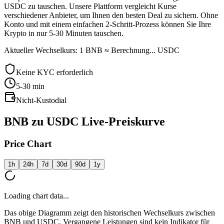
USDC zu tauschen. Unsere Plattform vergleicht Kurse
verschiedener Anbieter, um Ihnen den besten Deal zu sichern. Ohne
Konto und mit einem einfachen 2-Schritt-Prozess können Sie Ihre
Krypto in nur 5-30 Minuten tauschen.
Aktueller Wechselkurs: 1 BNB ≈ Berechnung... USDC
Keine KYC erforderlich
5-30
min
Nicht-Kustodial
BNB zu USDC Live-Preiskurve
Price Chart
1h
24h
7d
30d
90d
1y
Loading chart data...
Das obige Diagramm zeigt den historischen Wechselkurs zwischen
BNB und USDC. Vergangene Leistungen sind kein Indikator für