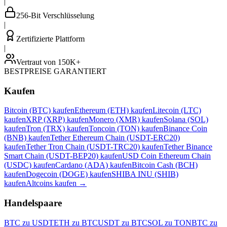
|
256-Bit Verschlüsselung
|
Zertifizierte Plattform
|
Vertraut von 150K+
BESTPREISE GARANTIERT
Kaufen
Bitcoin (BTC) kaufen
Ethereum (ETH) kaufen
Litecoin (LTC)
kaufen
XRP (XRP) kaufen
Monero (XMR) kaufen
Solana (SOL)
kaufen
Tron (TRX) kaufen
Toncoin (TON) kaufen
Binance Coin
(BNB) kaufen
Tether Ethereum Chain (USDT-ERC20)
kaufen
Tether Tron Chain (USDT-TRC20) kaufen
Tether Binance
Smart Chain (USDT-BEP20) kaufen
USD Coin Ethereum Chain
(USDC) kaufen
Cardano (ADA) kaufen
Bitcoin Cash (BCH)
kaufen
Dogecoin (DOGE) kaufen
SHIBA INU (SHIB)
kaufen
Altcoins kaufen
→
Handelspaare
BTC zu USDT
ETH zu BTC
USDT zu BTC
SOL zu TON
BTC zu