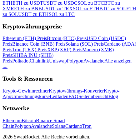
ETH
ETH zu USDT
USDT zu USDC
SOL zu BTC
BTC zu
XMR
ETH zu BNB
USDT zu TRX
SOL zu ETH
BTC zu SOL
ETH
zu SOL
USDT zu ETH
SOL zu LTC
Kryptowährungspreise
Ethereum (ETH) Preis
Bitcoin (BTC) Preis
USD Coin (USDC)
Preis
Binance Coin (BNB) Preis
Solana (SOL) Preis
Cardano (ADA)
Preis
Tron (TRX) Preis
XRP (XRP) Preis
Monero (XMR)
Preis
SHIBA INU (SHIB)
Preis
Polkadot
Chainlink
Uniswap
Polygon
Avalanche
Alle anzeigen
→
Tools & Ressourcen
Krypto-Gewinnrechner
Kryptowährungs-Konverter
Krypto-
App
Umrechnungskurse
Leitfäden
FAQ
Seitenübersicht
Blog
Netzwerke
Ethereum
Bitcoin
Binance Smart
Chain
Polygon
Avalanche
Solana
Cardano
Tron
2026 SwapRocket. Alle Rechte vorbehalten.