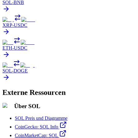
SOL
-
BNB
XRP
-
USDC
ETH
-
USDC
SOL
-
DOGE
Externe Ressourcen
Über SOL
SOL Preis und Diagramme
CoinGecko: SOL Info
CoinMarketCap: SOL