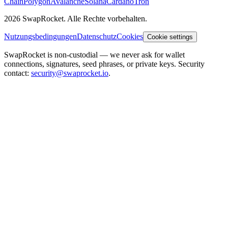
Chain
Polygon
Avalanche
Solana
Cardano
Tron
2026 SwapRocket. Alle Rechte vorbehalten.
Nutzungsbedingungen
Datenschutz
Cookies
Cookie settings
SwapRocket is non-custodial — we never ask for wallet
connections, signatures, seed phrases, or private keys. Security
contact:
security@swaprocket.io
.