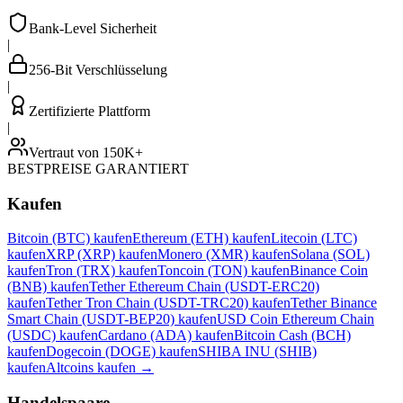
Bank-Level Sicherheit
|
256-Bit Verschlüsselung
|
Zertifizierte Plattform
|
Vertraut von 150K+
BESTPREISE GARANTIERT
Kaufen
Bitcoin (BTC) kaufen
Ethereum (ETH) kaufen
Litecoin (LTC)
kaufen
XRP (XRP) kaufen
Monero (XMR) kaufen
Solana (SOL)
kaufen
Tron (TRX) kaufen
Toncoin (TON) kaufen
Binance Coin
(BNB) kaufen
Tether Ethereum Chain (USDT-ERC20)
kaufen
Tether Tron Chain (USDT-TRC20) kaufen
Tether Binance
Smart Chain (USDT-BEP20) kaufen
USD Coin Ethereum Chain
(USDC) kaufen
Cardano (ADA) kaufen
Bitcoin Cash (BCH)
kaufen
Dogecoin (DOGE) kaufen
SHIBA INU (SHIB)
kaufen
Altcoins kaufen
→
Handelspaare