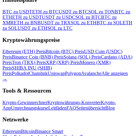
BTC zu USDT
ETH zu BTC
USDT zu BTC
SOL zu TON
BTC zu
ETH
ETH zu USDT
USDT zu USDC
SOL zu BTC
BTC zu
XMR
ETH zu BNB
USDT zu TRX
SOL zu ETH
BTC zu SOL
ETH
zu SOL
USDT zu ETH
SOL zu LTC
Kryptowährungspreise
Ethereum (ETH) Preis
Bitcoin (BTC) Preis
USD Coin (USDC)
Preis
Binance Coin (BNB) Preis
Solana (SOL) Preis
Cardano (ADA)
Preis
Tron (TRX) Preis
XRP (XRP) Preis
Monero (XMR)
Preis
SHIBA INU (SHIB)
Preis
Polkadot
Chainlink
Uniswap
Polygon
Avalanche
Alle anzeigen
→
Tools & Ressourcen
Krypto-Gewinnrechner
Kryptowährungs-Konverter
Krypto-
App
Umrechnungskurse
Leitfäden
FAQ
Seitenübersicht
Blog
Netzwerke
Ethereum
Bitcoin
Binance Smart