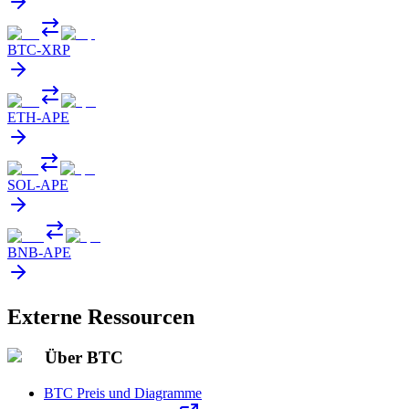
BTC
-
XRP
ETH
-
APE
SOL
-
APE
BNB
-
APE
Externe Ressourcen
Über BTC
BTC Preis und Diagramme