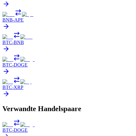
BNB
-
APE
BTC
-
BNB
BTC
-
DOGE
BTC
-
XRP
Verwandte Handelspaare
BTC
-
DOGE