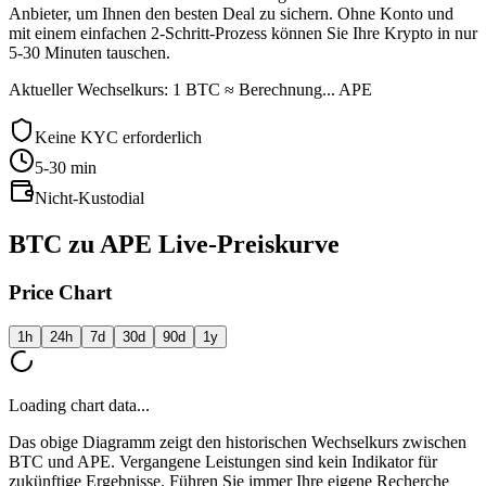
Anbieter, um Ihnen den besten Deal zu sichern. Ohne Konto und
mit einem einfachen 2-Schritt-Prozess können Sie Ihre Krypto in nur
5-30 Minuten tauschen.
Aktueller Wechselkurs: 1 BTC ≈ Berechnung... APE
Keine KYC erforderlich
5-30
min
Nicht-Kustodial
BTC zu APE Live-Preiskurve
Price Chart
1h
24h
7d
30d
90d
1y
Loading chart data...
Das obige Diagramm zeigt den historischen Wechselkurs zwischen
BTC und APE. Vergangene Leistungen sind kein Indikator für
zukünftige Ergebnisse. Führen Sie immer Ihre eigene Recherche