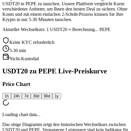
USDT20 in PEPE zu tauschen. Unsere Plattform vergleicht Kurse
verschiedener Anbieter, um Ihnen den besten Deal zu sichern. Ohne
Konto und mit einem einfachen 2-Schritt-Prozess können Sie Ihre
Krypto in nur 5-30 Minuten tauschen.
Aktueller Wechselkurs: 1 USDT20 ≈ Berechnung... PEPE
Keine KYC erforderlich
5-30
min
Nicht-Kustodial
USDT20 zu PEPE Live-Preiskurve
Price Chart
1h
24h
7d
30d
90d
1y
Loading chart data...
Das obige Diagramm zeigt den historischen Wechselkurs zwischen
USDT20 und PEPE. Vergangene Leistungen sind kein Indikator für