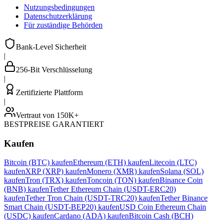
Nutzungsbedingungen
Datenschutzerklärung
Für zuständige Behörden
Bank-Level Sicherheit
|
256-Bit Verschlüsselung
|
Zertifizierte Plattform
|
Vertraut von 150K+
BESTPREISE GARANTIERT
Kaufen
Bitcoin (BTC) kaufen
Ethereum (ETH) kaufen
Litecoin (LTC)
kaufen
XRP (XRP) kaufen
Monero (XMR) kaufen
Solana (SOL)
kaufen
Tron (TRX) kaufen
Toncoin (TON) kaufen
Binance Coin
(BNB) kaufen
Tether Ethereum Chain (USDT-ERC20)
kaufen
Tether Tron Chain (USDT-TRC20) kaufen
Tether Binance
Smart Chain (USDT-BEP20) kaufen
USD Coin Ethereum Chain
(USDC) kaufen
Cardano (ADA) kaufen
Bitcoin Cash (BCH)