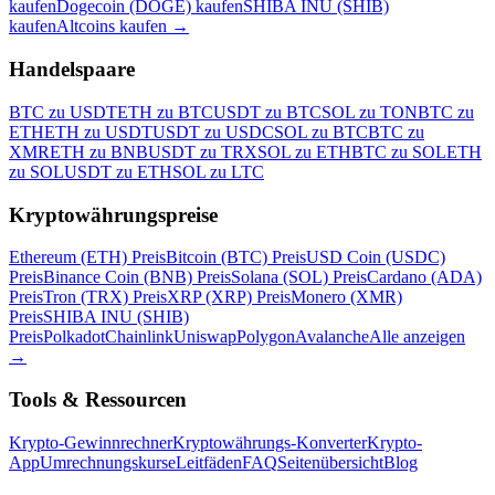
kaufen
Dogecoin (DOGE) kaufen
SHIBA INU (SHIB)
kaufen
Altcoins kaufen
→
Handelspaare
BTC zu USDT
ETH zu BTC
USDT zu BTC
SOL zu TON
BTC zu
ETH
ETH zu USDT
USDT zu USDC
SOL zu BTC
BTC zu
XMR
ETH zu BNB
USDT zu TRX
SOL zu ETH
BTC zu SOL
ETH
zu SOL
USDT zu ETH
SOL zu LTC
Kryptowährungspreise
Ethereum (ETH) Preis
Bitcoin (BTC) Preis
USD Coin (USDC)
Preis
Binance Coin (BNB) Preis
Solana (SOL) Preis
Cardano (ADA)
Preis
Tron (TRX) Preis
XRP (XRP) Preis
Monero (XMR)
Preis
SHIBA INU (SHIB)
Preis
Polkadot
Chainlink
Uniswap
Polygon
Avalanche
Alle anzeigen
→
Tools & Ressourcen
Krypto-Gewinnrechner
Kryptowährungs-Konverter
Krypto-
App
Umrechnungskurse
Leitfäden
FAQ
Seitenübersicht
Blog