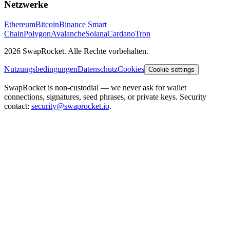
Netzwerke
Ethereum
Bitcoin
Binance Smart
Chain
Polygon
Avalanche
Solana
Cardano
Tron
2026 SwapRocket. Alle Rechte vorbehalten.
Nutzungsbedingungen
Datenschutz
Cookies
Cookie settings
SwapRocket is non-custodial — we never ask for wallet
connections, signatures, seed phrases, or private keys. Security
contact:
security@swaprocket.io
.