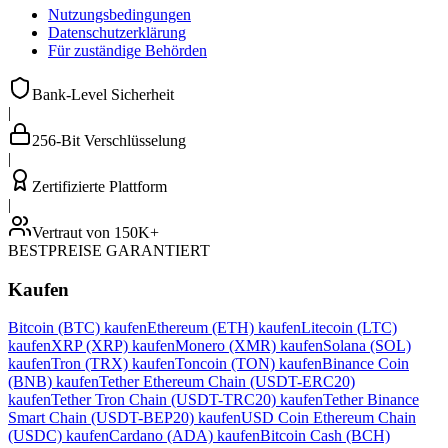
Nutzungsbedingungen
Datenschutzerklärung
Für zuständige Behörden
Bank-Level Sicherheit
|
256-Bit Verschlüsselung
|
Zertifizierte Plattform
|
Vertraut von 150K+
BESTPREISE GARANTIERT
Kaufen
Bitcoin (BTC) kaufen
Ethereum (ETH) kaufen
Litecoin (LTC)
kaufen
XRP (XRP) kaufen
Monero (XMR) kaufen
Solana (SOL)
kaufen
Tron (TRX) kaufen
Toncoin (TON) kaufen
Binance Coin
(BNB) kaufen
Tether Ethereum Chain (USDT-ERC20)
kaufen
Tether Tron Chain (USDT-TRC20) kaufen
Tether Binance
Smart Chain (USDT-BEP20) kaufen
USD Coin Ethereum Chain
(USDC) kaufen
Cardano (ADA) kaufen
Bitcoin Cash (BCH)