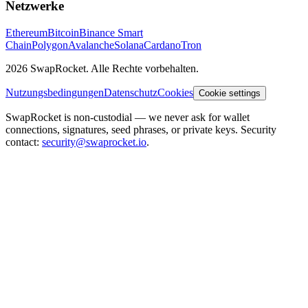
Netzwerke
Ethereum
Bitcoin
Binance Smart
Chain
Polygon
Avalanche
Solana
Cardano
Tron
2026 SwapRocket. Alle Rechte vorbehalten.
Nutzungsbedingungen
Datenschutz
Cookies
Cookie settings
SwapRocket is non-custodial — we never ask for wallet
connections, signatures, seed phrases, or private keys. Security
contact:
security@swaprocket.io
.