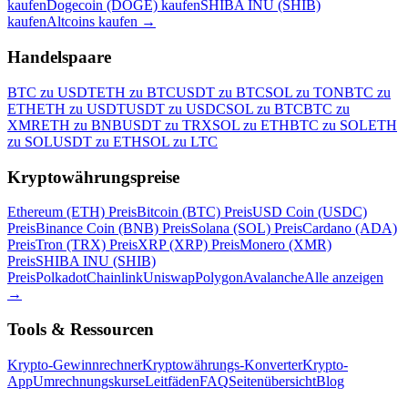
kaufen
Dogecoin (DOGE) kaufen
SHIBA INU (SHIB)
kaufen
Altcoins kaufen
→
Handelspaare
BTC zu USDT
ETH zu BTC
USDT zu BTC
SOL zu TON
BTC zu
ETH
ETH zu USDT
USDT zu USDC
SOL zu BTC
BTC zu
XMR
ETH zu BNB
USDT zu TRX
SOL zu ETH
BTC zu SOL
ETH
zu SOL
USDT zu ETH
SOL zu LTC
Kryptowährungspreise
Ethereum (ETH) Preis
Bitcoin (BTC) Preis
USD Coin (USDC)
Preis
Binance Coin (BNB) Preis
Solana (SOL) Preis
Cardano (ADA)
Preis
Tron (TRX) Preis
XRP (XRP) Preis
Monero (XMR)
Preis
SHIBA INU (SHIB)
Preis
Polkadot
Chainlink
Uniswap
Polygon
Avalanche
Alle anzeigen
→
Tools & Ressourcen
Krypto-Gewinnrechner
Kryptowährungs-Konverter
Krypto-
App
Umrechnungskurse
Leitfäden
FAQ
Seitenübersicht
Blog