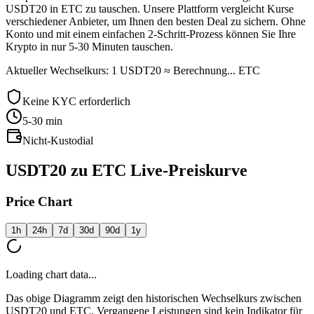
USDT20 in ETC zu tauschen. Unsere Plattform vergleicht Kurse
verschiedener Anbieter, um Ihnen den besten Deal zu sichern. Ohne
Konto und mit einem einfachen 2-Schritt-Prozess können Sie Ihre
Krypto in nur 5-30 Minuten tauschen.
Aktueller Wechselkurs: 1 USDT20 ≈ Berechnung... ETC
Keine KYC erforderlich
5-30
min
Nicht-Kustodial
USDT20 zu ETC Live-Preiskurve
Price Chart
1h
24h
7d
30d
90d
1y
Loading chart data...
Das obige Diagramm zeigt den historischen Wechselkurs zwischen
USDT20 und ETC. Vergangene Leistungen sind kein Indikator für