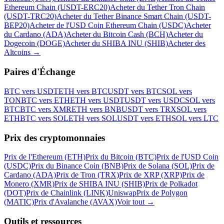
Ethereum Chain (USDT-ERC20)
Acheter du Tether Tron Chain
(USDT-TRC20)
Acheter du Tether Binance Smart Chain (USDT-
BEP20)
Acheter de l'USD Coin Ethereum Chain (USDC)
Acheter
du Cardano (ADA)
Acheter du Bitcoin Cash (BCH)
Acheter du
Dogecoin (DOGE)
Acheter du SHIBA INU (SHIB)
Acheter des
Altcoins
→
Paires d'Échange
BTC vers USDT
ETH vers BTC
USDT vers BTC
SOL vers
TON
BTC vers ETH
ETH vers USDT
USDT vers USDC
SOL vers
BTC
BTC vers XMR
ETH vers BNB
USDT vers TRX
SOL vers
ETH
BTC vers SOL
ETH vers SOL
USDT vers ETH
SOL vers LTC
Prix des cryptomonnaies
Prix de l'Ethereum (ETH)
Prix du Bitcoin (BTC)
Prix de l'USD Coin
(USDC)
Prix du Binance Coin (BNB)
Prix de Solana (SOL)
Prix de
Cardano (ADA)
Prix de Tron (TRX)
Prix de XRP (XRP)
Prix de
Monero (XMR)
Prix de SHIBA INU (SHIB)
Prix de Polkadot
(DOT)
Prix de Chainlink (LINK)
Uniswap
Prix de Polygon
(MATIC)
Prix d'Avalanche (AVAX)
Voir tout
→
Outils et ressources