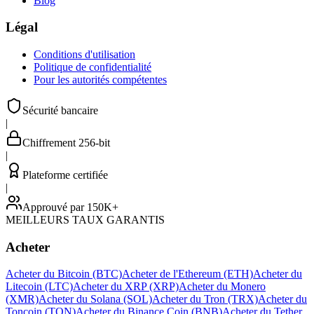
Blog
Légal
Conditions d'utilisation
Politique de confidentialité
Pour les autorités compétentes
Sécurité bancaire
|
Chiffrement 256-bit
|
Plateforme certifiée
|
Approuvé par 150K+
MEILLEURS TAUX GARANTIS
Acheter
Acheter du Bitcoin (BTC)
Acheter de l'Ethereum (ETH)
Acheter du
Litecoin (LTC)
Acheter du XRP (XRP)
Acheter du Monero
(XMR)
Acheter du Solana (SOL)
Acheter du Tron (TRX)
Acheter du
Toncoin (TON)
Acheter du Binance Coin (BNB)
Acheter du Tether