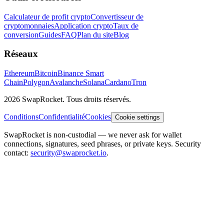
Calculateur de profit crypto
Convertisseur de
cryptomonnaies
Application crypto
Taux de
conversion
Guides
FAQ
Plan du site
Blog
Réseaux
Ethereum
Bitcoin
Binance Smart
Chain
Polygon
Avalanche
Solana
Cardano
Tron
2026 SwapRocket. Tous droits réservés.
Conditions
Confidentialité
Cookies
Cookie settings
SwapRocket is non-custodial — we never ask for wallet
connections, signatures, seed phrases, or private keys. Security
contact:
security@swaprocket.io
.