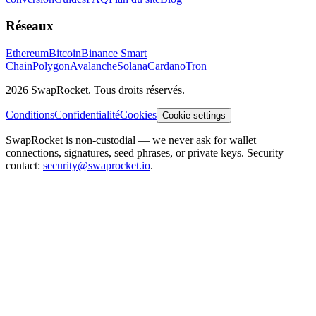
Réseaux
Ethereum
Bitcoin
Binance Smart
Chain
Polygon
Avalanche
Solana
Cardano
Tron
2026 SwapRocket. Tous droits réservés.
Conditions
Confidentialité
Cookies
Cookie settings
SwapRocket is non-custodial — we never ask for wallet
connections, signatures, seed phrases, or private keys. Security
contact:
security@swaprocket.io
.