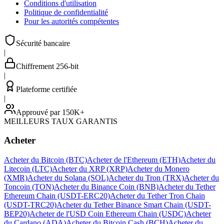
Conditions d'utilisation
Politique de confidentialité
Pour les autorités compétentes
Sécurité bancaire
|
Chiffrement 256-bit
|
Plateforme certifiée
|
Approuvé par 150K+
MEILLEURS TAUX GARANTIS
Acheter
Acheter du Bitcoin (BTC)
Acheter de l'Ethereum (ETH)
Acheter du
Litecoin (LTC)
Acheter du XRP (XRP)
Acheter du Monero
(XMR)
Acheter du Solana (SOL)
Acheter du Tron (TRX)
Acheter du
Toncoin (TON)
Acheter du Binance Coin (BNB)
Acheter du Tether
Ethereum Chain (USDT-ERC20)
Acheter du Tether Tron Chain
(USDT-TRC20)
Acheter du Tether Binance Smart Chain (USDT-
BEP20)
Acheter de l'USD Coin Ethereum Chain (USDC)
Acheter
du Cardano (ADA)
Acheter du Bitcoin Cash (BCH)
Acheter du