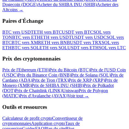
Dogecoin (DOGE)
Acheter du SHIBA INU (SHIB)
Acheter des
Altcoins
→
Paires d'Échange
BTC vers USDT
ETH vers BTC
USDT vers BTC
SOL vers
TON
BTC vers ETH
ETH vers USDT
USDT vers USDC
SOL vers
BTC
BTC vers XMR
ETH vers BNB
USDT vers TRX
SOL vers
ETH
BTC vers SOL
ETH vers SOL
USDT vers ETH
SOL vers LTC
Prix des cryptomonnaies
Prix de l'Ethereum (ETH)
Prix du Bitcoin (BTC)
Prix de l'USD Coin
(USDC)
Prix du Binance Coin (BNB)
Prix de Solana (SOL)
Prix de
Cardano (ADA)
Prix de Tron (TRX)
Prix de XRP (XRP)
Prix de
Monero (XMR)
Prix de SHIBA INU (SHIB)
Prix de Polkadot
(DOT)
Prix de Chainlink (LINK)
Uniswap
Prix de Polygon
(MATIC)
Prix d'Avalanche (AVAX)
Voir tout
→
Outils et ressources
Calculateur de profit crypto
Convertisseur de
cryptomonnaies
Application crypto
Taux de
conversion
Guides
FAQ
Plan du site
Blog