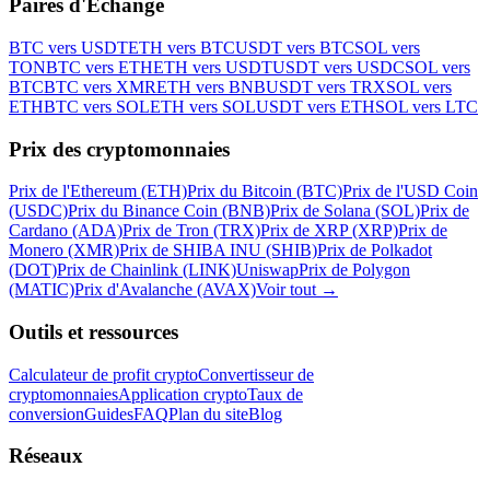
Paires d'Échange
BTC vers USDT
ETH vers BTC
USDT vers BTC
SOL vers
TON
BTC vers ETH
ETH vers USDT
USDT vers USDC
SOL vers
BTC
BTC vers XMR
ETH vers BNB
USDT vers TRX
SOL vers
ETH
BTC vers SOL
ETH vers SOL
USDT vers ETH
SOL vers LTC
Prix des cryptomonnaies
Prix de l'Ethereum (ETH)
Prix du Bitcoin (BTC)
Prix de l'USD Coin
(USDC)
Prix du Binance Coin (BNB)
Prix de Solana (SOL)
Prix de
Cardano (ADA)
Prix de Tron (TRX)
Prix de XRP (XRP)
Prix de
Monero (XMR)
Prix de SHIBA INU (SHIB)
Prix de Polkadot
(DOT)
Prix de Chainlink (LINK)
Uniswap
Prix de Polygon
(MATIC)
Prix d'Avalanche (AVAX)
Voir tout
→
Outils et ressources
Calculateur de profit crypto
Convertisseur de
cryptomonnaies
Application crypto
Taux de
conversion
Guides
FAQ
Plan du site
Blog
Réseaux