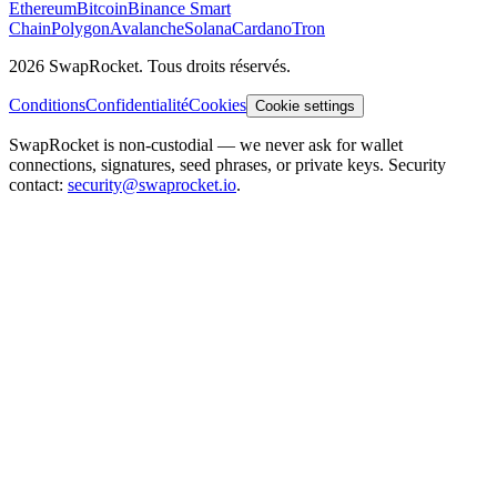
Ethereum
Bitcoin
Binance Smart
Chain
Polygon
Avalanche
Solana
Cardano
Tron
2026 SwapRocket. Tous droits réservés.
Conditions
Confidentialité
Cookies
Cookie settings
SwapRocket is non-custodial — we never ask for wallet
connections, signatures, seed phrases, or private keys. Security
contact:
security@swaprocket.io
.