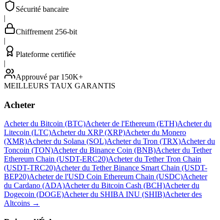
Sécurité bancaire
|
Chiffrement 256-bit
|
Plateforme certifiée
|
Approuvé par 150K+
MEILLEURS TAUX GARANTIS
Acheter
Acheter du Bitcoin (BTC)
Acheter de l'Ethereum (ETH)
Acheter du
Litecoin (LTC)
Acheter du XRP (XRP)
Acheter du Monero
(XMR)
Acheter du Solana (SOL)
Acheter du Tron (TRX)
Acheter du
Toncoin (TON)
Acheter du Binance Coin (BNB)
Acheter du Tether
Ethereum Chain (USDT-ERC20)
Acheter du Tether Tron Chain
(USDT-TRC20)
Acheter du Tether Binance Smart Chain (USDT-
BEP20)
Acheter de l'USD Coin Ethereum Chain (USDC)
Acheter
du Cardano (ADA)
Acheter du Bitcoin Cash (BCH)
Acheter du
Dogecoin (DOGE)
Acheter du SHIBA INU (SHIB)
Acheter des
Altcoins
→