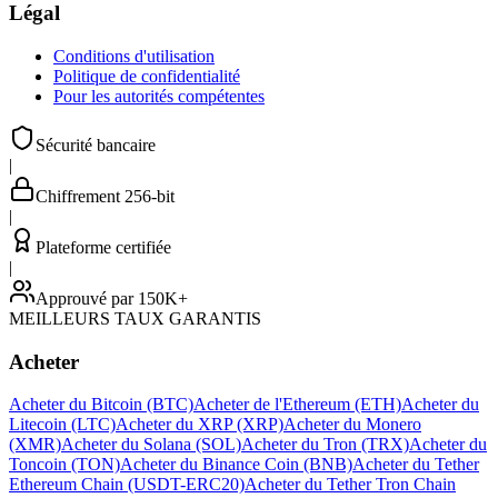
Légal
Conditions d'utilisation
Politique de confidentialité
Pour les autorités compétentes
Sécurité bancaire
|
Chiffrement 256-bit
|
Plateforme certifiée
|
Approuvé par 150K+
MEILLEURS TAUX GARANTIS
Acheter
Acheter du Bitcoin (BTC)
Acheter de l'Ethereum (ETH)
Acheter du
Litecoin (LTC)
Acheter du XRP (XRP)
Acheter du Monero
(XMR)
Acheter du Solana (SOL)
Acheter du Tron (TRX)
Acheter du
Toncoin (TON)
Acheter du Binance Coin (BNB)
Acheter du Tether
Ethereum Chain (USDT-ERC20)
Acheter du Tether Tron Chain