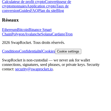
Calculateur de profit crypto
Convertisseur de
cryptomonnaies
Application crypto
Taux de
conversion
Guides
FAQ
Plan du site
Blog
Réseaux
Ethereum
Bitcoin
Binance Smart
Chain
Polygon
Avalanche
Solana
Cardano
Tron
2026 SwapRocket. Tous droits réservés.
Conditions
Confidentialité
Cookies
Cookie settings
SwapRocket is non-custodial — we never ask for wallet
connections, signatures, seed phrases, or private keys. Security
contact:
security@swaprocket.io
.