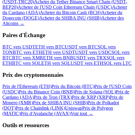
(USDT-TRC20)
Acheter du Tether Binance Smart Chain (USDT-
BEP20)
Acheter de l'USD Coin Ethereum Chain (USDC)
Acheter
du Cardano (ADA)
Acheter du Bitcoin Cash (BCH)
Acheter du
Dogecoin (DOGE)
Acheter du SHIBA INU (SHIB)
Acheter des
Altcoins
→
Paires d'Échange
BTC vers USDT
ETH vers BTC
USDT vers BTC
SOL vers
TON
BTC vers ETH
ETH vers USDT
USDT vers USDC
SOL vers
BTC
BTC vers XMR
ETH vers BNB
USDT vers TRX
SOL vers
ETH
BTC vers SOL
ETH vers SOL
USDT vers ETH
SOL vers LTC
Prix des cryptomonnaies
Prix de l'Ethereum (ETH)
Prix du Bitcoin (BTC)
Prix de l'USD Coin
(USDC)
Prix du Binance Coin (BNB)
Prix de Solana (SOL)
Prix de
Cardano (ADA)
Prix de Tron (TRX)
Prix de XRP (XRP)
Prix de
Monero (XMR)
Prix de SHIBA INU (SHIB)
Prix de Polkadot
(DOT)
Prix de Chainlink (LINK)
Uniswap
Prix de Polygon
(MATIC)
Prix d'Avalanche (AVAX)
Voir tout
→
Outils et ressources