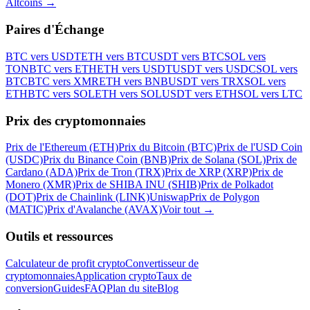
Altcoins
→
Paires d'Échange
BTC vers USDT
ETH vers BTC
USDT vers BTC
SOL vers
TON
BTC vers ETH
ETH vers USDT
USDT vers USDC
SOL vers
BTC
BTC vers XMR
ETH vers BNB
USDT vers TRX
SOL vers
ETH
BTC vers SOL
ETH vers SOL
USDT vers ETH
SOL vers LTC
Prix des cryptomonnaies
Prix de l'Ethereum (ETH)
Prix du Bitcoin (BTC)
Prix de l'USD Coin
(USDC)
Prix du Binance Coin (BNB)
Prix de Solana (SOL)
Prix de
Cardano (ADA)
Prix de Tron (TRX)
Prix de XRP (XRP)
Prix de
Monero (XMR)
Prix de SHIBA INU (SHIB)
Prix de Polkadot
(DOT)
Prix de Chainlink (LINK)
Uniswap
Prix de Polygon
(MATIC)
Prix d'Avalanche (AVAX)
Voir tout
→
Outils et ressources
Calculateur de profit crypto
Convertisseur de
cryptomonnaies
Application crypto
Taux de
conversion
Guides
FAQ
Plan du site
Blog