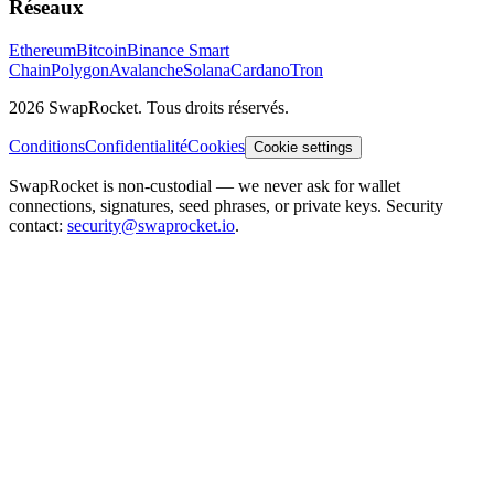
Réseaux
Ethereum
Bitcoin
Binance Smart
Chain
Polygon
Avalanche
Solana
Cardano
Tron
2026 SwapRocket. Tous droits réservés.
Conditions
Confidentialité
Cookies
Cookie settings
SwapRocket is non-custodial — we never ask for wallet
connections, signatures, seed phrases, or private keys. Security
contact:
security@swaprocket.io
.