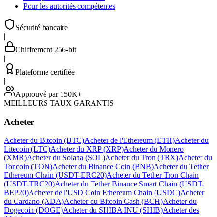
Pour les autorités compétentes
Sécurité bancaire
|
Chiffrement 256-bit
|
Plateforme certifiée
|
Approuvé par 150K+
MEILLEURS TAUX GARANTIS
Acheter
Acheter du Bitcoin (BTC)
Acheter de l'Ethereum (ETH)
Acheter du
Litecoin (LTC)
Acheter du XRP (XRP)
Acheter du Monero
(XMR)
Acheter du Solana (SOL)
Acheter du Tron (TRX)
Acheter du
Toncoin (TON)
Acheter du Binance Coin (BNB)
Acheter du Tether
Ethereum Chain (USDT-ERC20)
Acheter du Tether Tron Chain
(USDT-TRC20)
Acheter du Tether Binance Smart Chain (USDT-
BEP20)
Acheter de l'USD Coin Ethereum Chain (USDC)
Acheter
du Cardano (ADA)
Acheter du Bitcoin Cash (BCH)
Acheter du
Dogecoin (DOGE)
Acheter du SHIBA INU (SHIB)
Acheter des