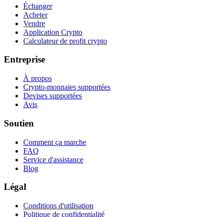
Échanger
Acheter
Vendre
Application Crypto
Calculateur de profit crypto
Entreprise
À propos
Crypto-monnaies supportées
Devises supportées
Avis
Soutien
Comment ça marche
FAQ
Service d'assistance
Blog
Légal
Conditions d'utilisation
Politique de confidentialité