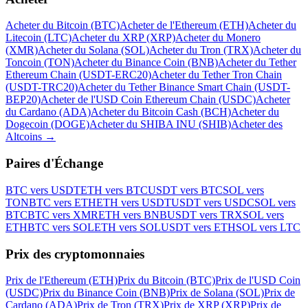
Acheter du Bitcoin (BTC)
Acheter de l'Ethereum (ETH)
Acheter du
Litecoin (LTC)
Acheter du XRP (XRP)
Acheter du Monero
(XMR)
Acheter du Solana (SOL)
Acheter du Tron (TRX)
Acheter du
Toncoin (TON)
Acheter du Binance Coin (BNB)
Acheter du Tether
Ethereum Chain (USDT-ERC20)
Acheter du Tether Tron Chain
(USDT-TRC20)
Acheter du Tether Binance Smart Chain (USDT-
BEP20)
Acheter de l'USD Coin Ethereum Chain (USDC)
Acheter
du Cardano (ADA)
Acheter du Bitcoin Cash (BCH)
Acheter du
Dogecoin (DOGE)
Acheter du SHIBA INU (SHIB)
Acheter des
Altcoins
→
Paires d'Échange
BTC vers USDT
ETH vers BTC
USDT vers BTC
SOL vers
TON
BTC vers ETH
ETH vers USDT
USDT vers USDC
SOL vers
BTC
BTC vers XMR
ETH vers BNB
USDT vers TRX
SOL vers
ETH
BTC vers SOL
ETH vers SOL
USDT vers ETH
SOL vers LTC
Prix des cryptomonnaies
Prix de l'Ethereum (ETH)
Prix du Bitcoin (BTC)
Prix de l'USD Coin
(USDC)
Prix du Binance Coin (BNB)
Prix de Solana (SOL)
Prix de
Cardano (ADA)
Prix de Tron (TRX)
Prix de XRP (XRP)
Prix de