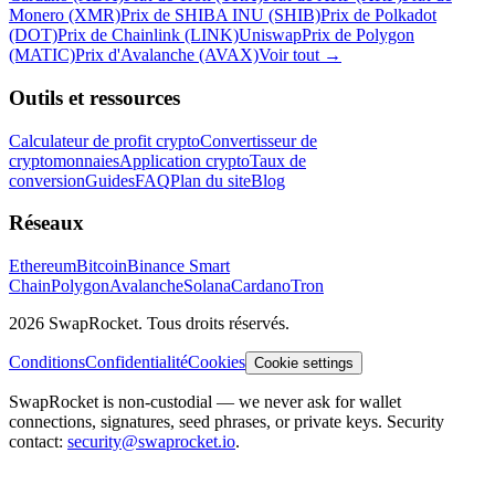
Monero (XMR)
Prix de SHIBA INU (SHIB)
Prix de Polkadot
(DOT)
Prix de Chainlink (LINK)
Uniswap
Prix de Polygon
(MATIC)
Prix d'Avalanche (AVAX)
Voir tout
→
Outils et ressources
Calculateur de profit crypto
Convertisseur de
cryptomonnaies
Application crypto
Taux de
conversion
Guides
FAQ
Plan du site
Blog
Réseaux
Ethereum
Bitcoin
Binance Smart
Chain
Polygon
Avalanche
Solana
Cardano
Tron
2026 SwapRocket. Tous droits réservés.
Conditions
Confidentialité
Cookies
Cookie settings
SwapRocket is non-custodial — we never ask for wallet
connections, signatures, seed phrases, or private keys. Security
contact:
security@swaprocket.io
.