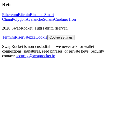
Reti
Ethereum
Bitcoin
Binance Smart
Chain
Polygon
Avalanche
Solana
Cardano
Tron
2026 SwapRocket. Tutti i diritti riservati.
Termini
Riservatezza
Cookie
Cookie settings
SwapRocket is non-custodial — we never ask for wallet
connections, signatures, seed phrases, or private keys. Security
contact:
security@swaprocket.io
.