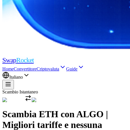
Swap
Rocket
Home
Convertitore
Criptovaluta
Guide
Italiano
Scambio Istantaneo
Scambia ETH con ALGO |
Migliori tariffe e nessuna