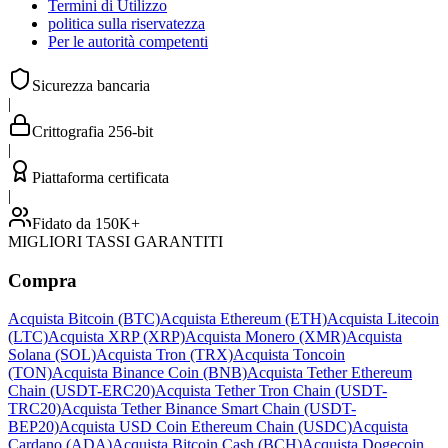
Termini di Utilizzo
politica sulla riservatezza
Per le autorità competenti
Sicurezza bancaria
|
Crittografia 256-bit
|
Piattaforma certificata
|
Fidato da 150K+
MIGLIORI TASSI GARANTITI
Compra
Acquista Bitcoin (BTC)
Acquista Ethereum (ETH)
Acquista Litecoin
(LTC)
Acquista XRP (XRP)
Acquista Monero (XMR)
Acquista
Solana (SOL)
Acquista Tron (TRX)
Acquista Toncoin
(TON)
Acquista Binance Coin (BNB)
Acquista Tether Ethereum
Chain (USDT-ERC20)
Acquista Tether Tron Chain (USDT-
TRC20)
Acquista Tether Binance Smart Chain (USDT-
BEP20)
Acquista USD Coin Ethereum Chain (USDC)
Acquista
Cardano (ADA)
Acquista Bitcoin Cash (BCH)
Acquista Dogecoin