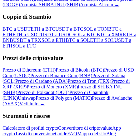
(DOGE)
Acquista SHIBA INU (SHIB)
Acquista Altcoin
→
Coppie di Scambio
BTC a USDT
ETH a BTC
USDT a BTC
SOL a TON
BTC a
ETH
ETH a USDT
USDT a USDC
SOL a BTC
BTC a XMR
ETH a
BNB
USDT a TRX
SOL a ETH
BTC a SOL
ETH a SOL
USDT a
ETH
SOL a LTC
Prezzi delle criptovalute
Prezzo di Ethereum (ETH)
Prezzo di Bitcoin (BTC)
Prezzo di USD
Coin (USDC)
Prezzo di Binance Coin (BNB)
Prezzo di Solana
(SOL)
Prezzo di Cardano (ADA)
Prezzo di Tron (TRX)
Prezzo di
XRP (XRP)
Prezzo di Monero (XMR)
Prezzo di SHIBA INU
(SHIB)
Prezzo di Polkadot (DOT)
Prezzo di Chainlink
(LINK)
Uniswap
Prezzo di Polygon (MATIC)
Prezzo di Avalanche
(AVAX)
Vedi tutto
→
Strumenti e risorse
Calcolatore di profitti crypto
Convertitore di criptovalute
App
crypto
Tassi di conversione
Guide
FAQ
Mappa del sito
Blog