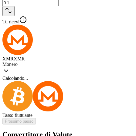
Tu ricevi
XMR
XMR
Monero
Calcolando...
Tasso fluttuante
Prossimo passo
Convertitore di Valute