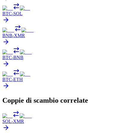
BTC
-
SOL
BNB
-
XMR
BTC
-
BNB
BTC
-
ETH
Coppie di scambio correlate
SOL
-
XMR