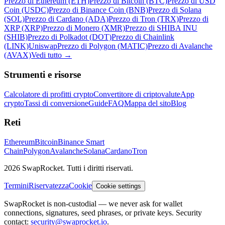
Prezzo di Ethereum (ETH)
Prezzo di Bitcoin (BTC)
Prezzo di USD
Coin (USDC)
Prezzo di Binance Coin (BNB)
Prezzo di Solana
(SOL)
Prezzo di Cardano (ADA)
Prezzo di Tron (TRX)
Prezzo di
XRP (XRP)
Prezzo di Monero (XMR)
Prezzo di SHIBA INU
(SHIB)
Prezzo di Polkadot (DOT)
Prezzo di Chainlink
(LINK)
Uniswap
Prezzo di Polygon (MATIC)
Prezzo di Avalanche
(AVAX)
Vedi tutto
→
Strumenti e risorse
Calcolatore di profitti crypto
Convertitore di criptovalute
App
crypto
Tassi di conversione
Guide
FAQ
Mappa del sito
Blog
Reti
Ethereum
Bitcoin
Binance Smart
Chain
Polygon
Avalanche
Solana
Cardano
Tron
2026 SwapRocket. Tutti i diritti riservati.
Termini
Riservatezza
Cookie
Cookie settings
SwapRocket is non-custodial — we never ask for wallet
connections, signatures, seed phrases, or private keys. Security
contact:
security@swaprocket.io
.