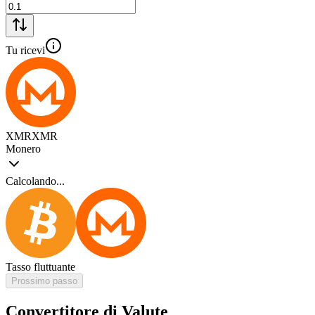
Tu ricevi
XMR
XMR
Monero
Calcolando...
Tasso fluttuante
Prossimo passo
Convertitore di Valute