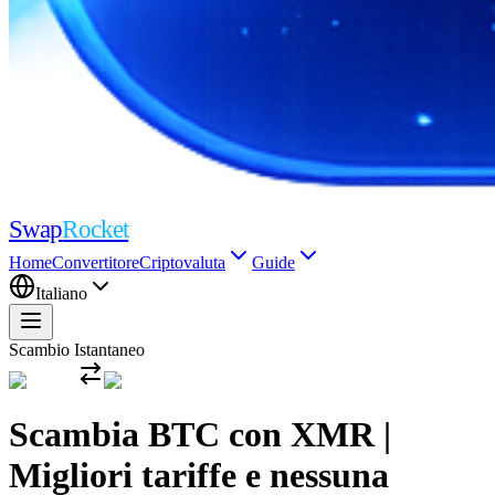
Swap
Rocket
Home
Convertitore
Criptovaluta
Guide
Italiano
Scambio Istantaneo
Scambia BTC con XMR |
Migliori tariffe e nessuna