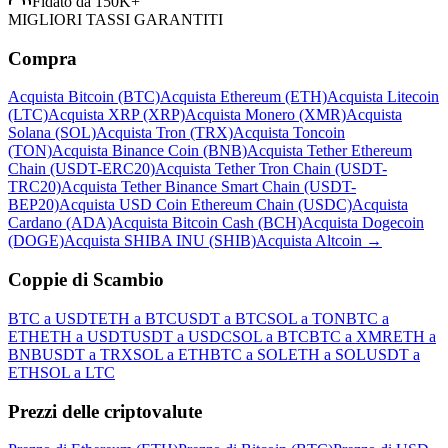
Fidato da 150K+
MIGLIORI TASSI GARANTITI
Compra
Acquista Bitcoin (BTC)
Acquista Ethereum (ETH)
Acquista Litecoin
(LTC)
Acquista XRP (XRP)
Acquista Monero (XMR)
Acquista
Solana (SOL)
Acquista Tron (TRX)
Acquista Toncoin
(TON)
Acquista Binance Coin (BNB)
Acquista Tether Ethereum
Chain (USDT-ERC20)
Acquista Tether Tron Chain (USDT-
TRC20)
Acquista Tether Binance Smart Chain (USDT-
BEP20)
Acquista USD Coin Ethereum Chain (USDC)
Acquista
Cardano (ADA)
Acquista Bitcoin Cash (BCH)
Acquista Dogecoin
(DOGE)
Acquista SHIBA INU (SHIB)
Acquista Altcoin
→
Coppie di Scambio
BTC a USDT
ETH a BTC
USDT a BTC
SOL a TON
BTC a
ETH
ETH a USDT
USDT a USDC
SOL a BTC
BTC a XMR
ETH a
BNB
USDT a TRX
SOL a ETH
BTC a SOL
ETH a SOL
USDT a
ETH
SOL a LTC
Prezzi delle criptovalute