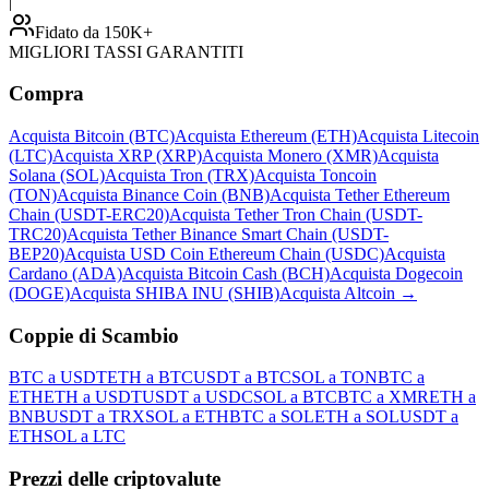
|
Fidato da 150K+
MIGLIORI TASSI GARANTITI
Compra
Acquista Bitcoin (BTC)
Acquista Ethereum (ETH)
Acquista Litecoin
(LTC)
Acquista XRP (XRP)
Acquista Monero (XMR)
Acquista
Solana (SOL)
Acquista Tron (TRX)
Acquista Toncoin
(TON)
Acquista Binance Coin (BNB)
Acquista Tether Ethereum
Chain (USDT-ERC20)
Acquista Tether Tron Chain (USDT-
TRC20)
Acquista Tether Binance Smart Chain (USDT-
BEP20)
Acquista USD Coin Ethereum Chain (USDC)
Acquista
Cardano (ADA)
Acquista Bitcoin Cash (BCH)
Acquista Dogecoin
(DOGE)
Acquista SHIBA INU (SHIB)
Acquista Altcoin
→
Coppie di Scambio
BTC a USDT
ETH a BTC
USDT a BTC
SOL a TON
BTC a
ETH
ETH a USDT
USDT a USDC
SOL a BTC
BTC a XMR
ETH a
BNB
USDT a TRX
SOL a ETH
BTC a SOL
ETH a SOL
USDT a
ETH
SOL a LTC
Prezzi delle criptovalute