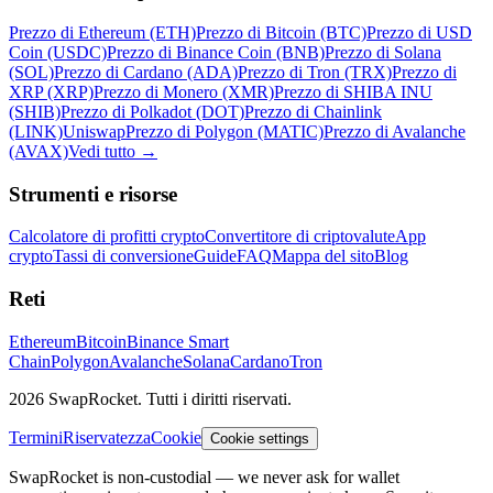
Prezzo di Ethereum (ETH)
Prezzo di Bitcoin (BTC)
Prezzo di USD
Coin (USDC)
Prezzo di Binance Coin (BNB)
Prezzo di Solana
(SOL)
Prezzo di Cardano (ADA)
Prezzo di Tron (TRX)
Prezzo di
XRP (XRP)
Prezzo di Monero (XMR)
Prezzo di SHIBA INU
(SHIB)
Prezzo di Polkadot (DOT)
Prezzo di Chainlink
(LINK)
Uniswap
Prezzo di Polygon (MATIC)
Prezzo di Avalanche
(AVAX)
Vedi tutto
→
Strumenti e risorse
Calcolatore di profitti crypto
Convertitore di criptovalute
App
crypto
Tassi di conversione
Guide
FAQ
Mappa del sito
Blog
Reti
Ethereum
Bitcoin
Binance Smart
Chain
Polygon
Avalanche
Solana
Cardano
Tron
2026 SwapRocket. Tutti i diritti riservati.
Termini
Riservatezza
Cookie
Cookie settings
SwapRocket is non-custodial — we never ask for wallet