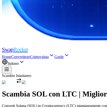
Swap
Rocket
Home
Convertitore
Criptovaluta
Guide
Italiano
Scambio Istantaneo
Scambia SOL con LTC | Migliori 
Converti Solana (SOL) in Cryptocurrency (LTC) istantaneamente con i t