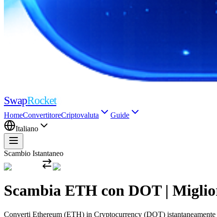
Swap
Rocket
Home
Convertitore
Criptovaluta
Guide
Italiano
Scambio Istantaneo
Scambia ETH con DOT | Migliori 
Converti Ethereum (ETH) in Cryptocurrency (DOT) istantaneamente con i