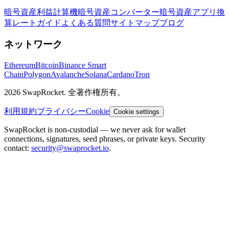
暗号資産利益計算機
暗号資産コンバーター
暗号資産アプリ
換
算レート
ガイド
よくある質問
サイトマップ
ブログ
ネットワーク
Ethereum
Bitcoin
Binance Smart
Chain
Polygon
Avalanche
Solana
Cardano
Tron
2026 SwapRocket. 全著作権所有。
利用規約
プライバシー
Cookie
Cookie settings
SwapRocket is non-custodial — we never ask for wallet
connections, signatures, seed phrases, or private keys. Security
contact:
security@swaprocket.io
.