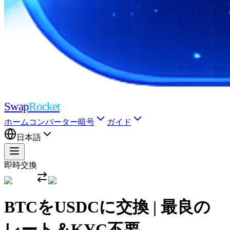
Swap
Rocket
ホーム
コンバーター
暗号
ガイド
日本語
即時交換
BTCをUSDCに交換 | 最良の
レート＆KYC不要