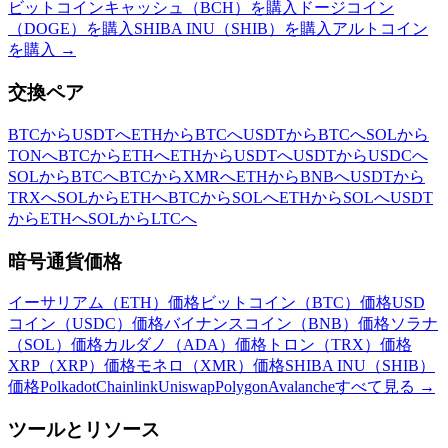
ビットコインキャッシュ（BCH）を購入
ドージコイン
（DOGE）を購入
SHIBA INU（SHIB）を購入
アルトコイン
を購入
→
交換ペア
BTCからUSDTへ
ETHからBTCへ
USDTからBTCへ
SOLから
TONへ
BTCからETHへ
ETHからUSDTへ
USDTからUSDCへ
SOLからBTCへ
BTCからXMRへ
ETHからBNBへ
USDTから
TRXへ
SOLからETHへ
BTCからSOLへ
ETHからSOLへ
USDT
からETHへ
SOLからLTCへ
暗号通貨価格
イーサリアム（ETH）価格
ビットコイン（BTC）価格
USD
コイン（USDC）価格
バイナンスコイン（BNB）価格
ソラナ
（SOL）価格
カルダノ（ADA）価格
トロン（TRX）価格
XRP（XRP）価格
モネロ（XMR）価格
SHIBA INU（SHIB）
価格
Polkadot
Chainlink
Uniswap
Polygon
Avalanche
すべて見る
→
ツールとリソース