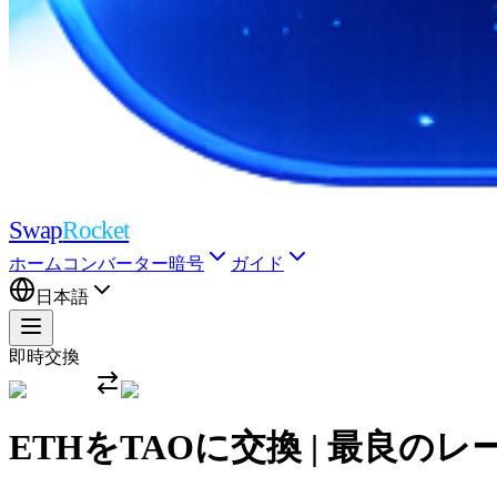
Swap
Rocket
ホーム
コンバーター
暗号
ガイド
日本語
即時交換
ETHをTAOに交換 | 最良の