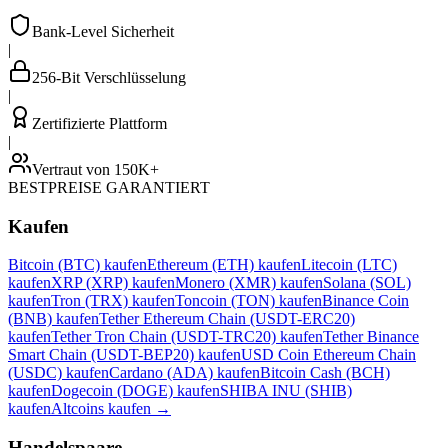
Bank-Level Sicherheit
|
256-Bit Verschlüsselung
|
Zertifizierte Plattform
|
Vertraut von 150K+
BESTPREISE GARANTIERT
Kaufen
Bitcoin (BTC) kaufen
Ethereum (ETH) kaufen
Litecoin (LTC)
kaufen
XRP (XRP) kaufen
Monero (XMR) kaufen
Solana (SOL)
kaufen
Tron (TRX) kaufen
Toncoin (TON) kaufen
Binance Coin
(BNB) kaufen
Tether Ethereum Chain (USDT-ERC20)
kaufen
Tether Tron Chain (USDT-TRC20) kaufen
Tether Binance
Smart Chain (USDT-BEP20) kaufen
USD Coin Ethereum Chain
(USDC) kaufen
Cardano (ADA) kaufen
Bitcoin Cash (BCH)
kaufen
Dogecoin (DOGE) kaufen
SHIBA INU (SHIB)
kaufen
Altcoins kaufen
→
Handelspaare