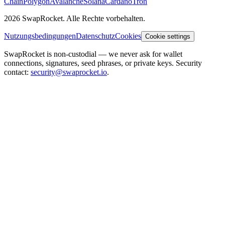
Chain
Polygon
Avalanche
Solana
Cardano
Tron
2026 SwapRocket. Alle Rechte vorbehalten.
Nutzungsbedingungen
Datenschutz
Cookies
Cookie settings
SwapRocket is non-custodial — we never ask for wallet
connections, signatures, seed phrases, or private keys. Security
contact:
security@swaprocket.io
.