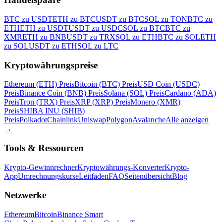
BTC zu USDT
ETH zu BTC
USDT zu BTC
SOL zu TON
BTC zu
ETH
ETH zu USDT
USDT zu USDC
SOL zu BTC
BTC zu
XMR
ETH zu BNB
USDT zu TRX
SOL zu ETH
BTC zu SOL
ETH
zu SOL
USDT zu ETH
SOL zu LTC
Kryptowährungspreise
Ethereum (ETH) Preis
Bitcoin (BTC) Preis
USD Coin (USDC)
Preis
Binance Coin (BNB) Preis
Solana (SOL) Preis
Cardano (ADA)
Preis
Tron (TRX) Preis
XRP (XRP) Preis
Monero (XMR)
Preis
SHIBA INU (SHIB)
Preis
Polkadot
Chainlink
Uniswap
Polygon
Avalanche
Alle anzeigen
→
Tools & Ressourcen
Krypto-Gewinnrechner
Kryptowährungs-Konverter
Krypto-
App
Umrechnungskurse
Leitfäden
FAQ
Seitenübersicht
Blog
Netzwerke
Ethereum
Bitcoin
Binance Smart