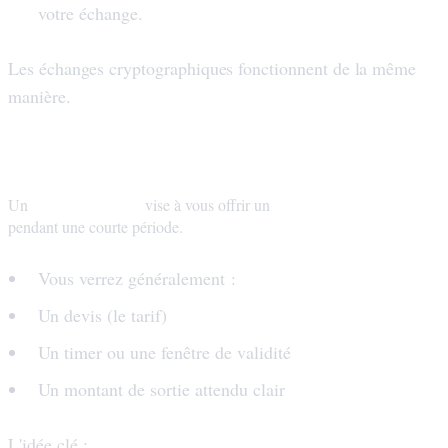
votre échange.
Les échanges cryptographiques fonctionnent de la même
manière.
Qu'est-ce qu'un crypto swap à taux fixe ?
swap à taux fixe
taux de change bloqué
Un
vise à vous offrir un
pendant une courte période.
Vous verrez généralement :
Un devis (le tarif)
Un timer ou une fenêtre de validité
Un montant de sortie attendu clair
vous achetez de la certitude
L'idée clé :
.