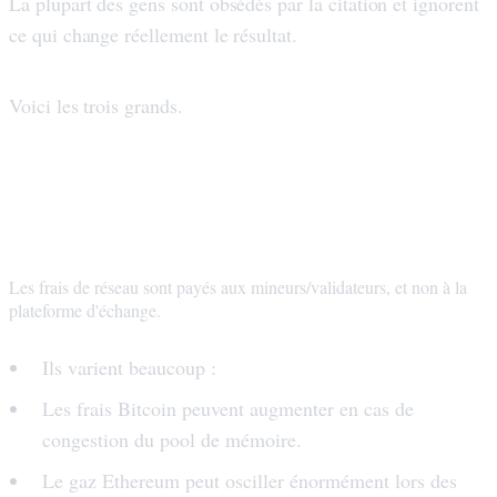
La plupart des gens sont obsédés par la citation et ignorent
ce qui change réellement le résultat.
Voici les trois grands.
1) Frais de réseau (alias « pourquoi mon
swap BTC/ETH a-t-il coûté plus cher
aujourd'hui ? »)
Les frais de réseau sont payés aux mineurs/validateurs, et non à la
plateforme d'échange.
Ils varient beaucoup :
Les frais Bitcoin peuvent augmenter en cas de
congestion du pool de mémoire.
Le gaz Ethereum peut osciller énormément lors des