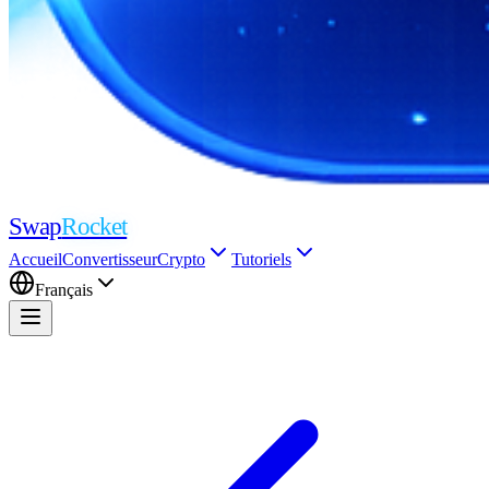
Swap
Rocket
Accueil
Convertisseur
Crypto
Tutoriels
Français