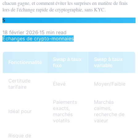
chacun gagne, et comment éviter les surprises en matière de frais
lors de l'échange rapide de cryptographie, sans KYC.
S
SwapRocket Team
18 février 2026
·
15
min read
Échanges de crypto-monnaies
Swap à taux
Swap à taux
Fonctionnalité
fixe
variable
Certitude
Élevé
Moyen/Faible
tarifaire
Paiements
Marchés
exacts,
calmes,
Idéal pour
marchés
recherche de
volatils
valeur
Risque de