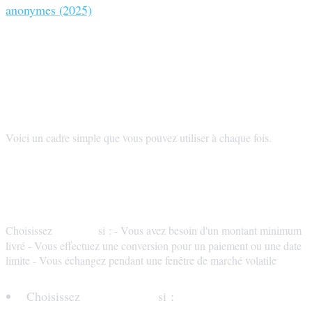
anonymes (2025)
Comment choisir le meilleur tarif
en 60 secondes
Voici un cadre simple que vous pouvez utiliser à chaque fois.
Étape 1 : Demandez-vous : « Ai-je besoin
d'un résultat précis ? »
taux fixe
Choisissez
si : - Vous avez besoin d'un montant minimum
livré - Vous effectuez une conversion pour un paiement ou une date
limite - Vous échangez pendant une fenêtre de marché volatile
taux variable
Choisissez
si :