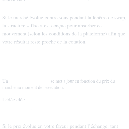
Si le marché évolue contre vous pendant la fenêtre de swap,
la structure « fixe » est conçue pour absorber ce
mouvement (selon les conditions de la plateforme) afin que
votre résultat reste proche de la cotation.
Qu'est-ce qu'un crypto swap à taux
variable ?
swap à taux variable
Un
se met à jour en fonction du prix du
marché au moment de l'exécution.
vous prenez le taux du marché une fois le
L'idée clé :
swap finalisé
.
Si le prix évolue en votre faveur pendant l’échange, tant