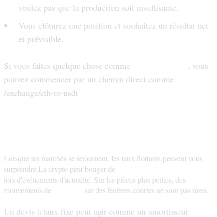
voulez pas que la production soit insuffisante.
Vous clôturez une position et souhaitez un résultat net
et prévisible.
ETH → USDT
Si vous faites quelque chose comme
, vous
pouvez commencer par un chemin direct comme :
/exchange/eth-to-usdt
Le taux fixe est souvent plus sûr en
période de forte volatilité
Lorsque les marchés se retournent, les taux flottants peuvent vous
1 à 3 % en quelques minutes
surprendre.La crypto peut bouger de
lors d'événements d'actualité. Sur les pièces plus petites, des
5 à 10 %
mouvements de
sur des fenêtres courtes ne sont pas rares.
Un devis à taux fixe peut agir comme un amortisseur.