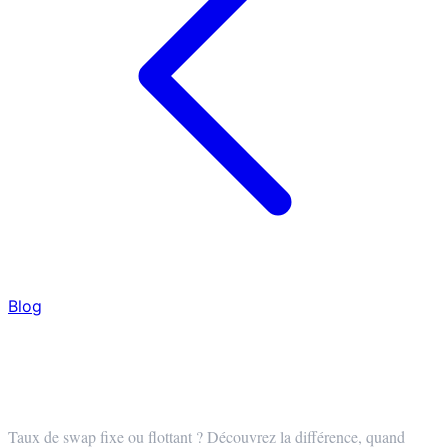
Blog
Taux de swap crypto fixes ou flottants :
choisissez le bon à chaque fois
Taux de swap fixe ou flottant ? Découvrez la différence, quand