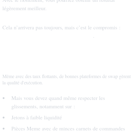
légèrement meilleur.
plus
Cela n’arrivera pas toujours, mais c’est le compromis :
de variance, plus de potentiel de hausse
.
Les taux flottants ont encore besoin de
garde-fous (dérapage)
Même avec des taux flottants, de bonnes plateformes de swap gèrent
la qualité d'exécution.
Mais vous devez quand même respecter les
glissements, notamment sur :
Jetons à faible liquidité
Pièces Meme avec de minces carnets de commandes