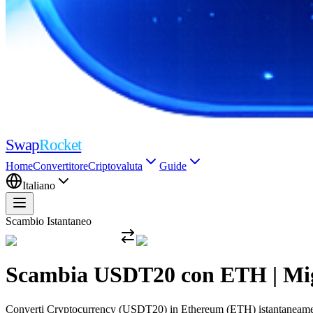
Swap
Rocket
Home
Convertitore
Criptovaluta
Guide
Italiano
Scambio Istantaneo
Scambia USDT20 con ETH | Migli
Converti Cryptocurrency (USDT20) in Ethereum (ETH) istantaneamente c