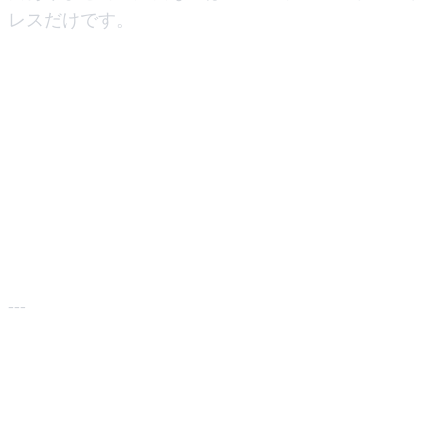
レスだけです。
4. 資産の多様化おそらくあなたは、
Monero の長期的な価値提案を信じている
のではないでしょうか。もしかしたら、ポ
ートフォリオの一部をプライバシーコイン
にしたいと考えているかもしれません。ブ
リッジを使用すると、取引所アカウントの
摩擦なしに簡単に多様化できます。
---
Monero ブリッジの仕組み