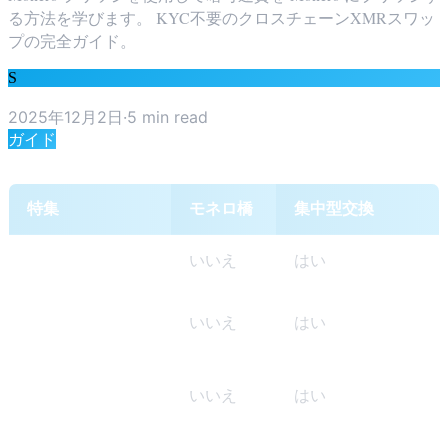
る方法を学びます。 KYC不要のクロスチェーンXMRスワッ
プの完全ガイド。
S
SwapRocket Team
2025年12月2日
·
5
min read
ガイド
特集
モネロ橋
集中型交換
KYC が必要です
いいえ
はい
アカウントが必
いいえ
はい
要です
アイデンティテ
いいえ
はい
ィのリンク