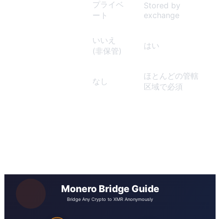
プライベ
Stored by
取引履歴
ート
exchange
いいえ
保管
はい
(非保管)
規制に関する報
ほとんどの管轄
なし
告
区域で必須