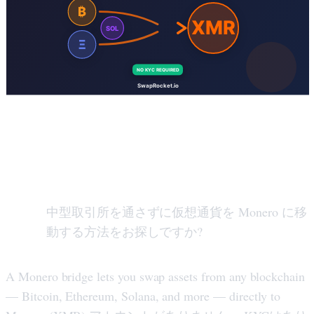
集
中型取引所を通さずに仮想通貨を Monero に移
動する方法をお探しですか?
A Monero bridge lets you swap assets from any blockchain
— Bitcoin, Ethereum, Solana, and more — directly to