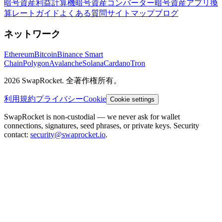
暗号資産利益計算機
暗号資産コンバーター
暗号資産アプリ
換
算レート
ガイド
よくある質問
サイトマップ
ブログ
ネットワーク
Ethereum
Bitcoin
Binance Smart
Chain
Polygon
Avalanche
Solana
Cardano
Tron
2026 SwapRocket. 全著作権所有。
利用規約
プライバシー
Cookie
Cookie settings
SwapRocket is non-custodial — we never ask for wallet
connections, signatures, seed phrases, or private keys. Security
contact:
security@swaprocket.io
.