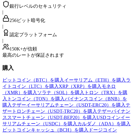
銀行レベルのセキュリティ
|
256ビット暗号化
|
認定プラットフォーム
|
150K+が信頼
最高のレートが保証されます
購入
ビットコイン（BTC）を購入
イーサリアム（ETH）を購入
ラ
イトコイン（LTC）を購入
XRP（XRP）を購入
モネロ
（XMR）を購入
ソラナ（SOL）を購入
トロン（TRX）を購
入
トンコイン（TON）を購入
バイナンスコイン（BNB）を
購入
テザーイーサリアムチェーン（USDT-ERC20）を購入
テ
ザートロンチェーン（USDT-TRC20）を購入
テザーバイナン
ススマートチェーン（USDT-BEP20）を購入
USDコインイー
サリアムチェーン（USDC）を購入
カルダノ（ADA）を購入
ビットコインキャッシュ（BCH）を購入
ドージコイン