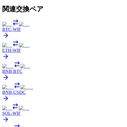
関連交換ペア
BTC
-
WIF
ETH
-
WIF
BNB
-
BTC
BNB
-
USDC
SOL
-
WIF