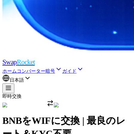
Swap
Rocket
ホーム
コンバーター
暗号
ガイド
日本語
即時交換
BNBをWIFに交換 | 最良のレ
ート＆KYC不要