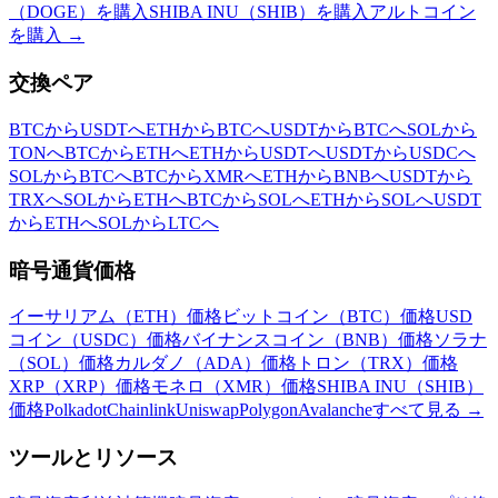
（DOGE）を購入
SHIBA INU（SHIB）を購入
アルトコイン
を購入
→
交換ペア
BTCからUSDTへ
ETHからBTCへ
USDTからBTCへ
SOLから
TONへ
BTCからETHへ
ETHからUSDTへ
USDTからUSDCへ
SOLからBTCへ
BTCからXMRへ
ETHからBNBへ
USDTから
TRXへ
SOLからETHへ
BTCからSOLへ
ETHからSOLへ
USDT
からETHへ
SOLからLTCへ
暗号通貨価格
イーサリアム（ETH）価格
ビットコイン（BTC）価格
USD
コイン（USDC）価格
バイナンスコイン（BNB）価格
ソラナ
（SOL）価格
カルダノ（ADA）価格
トロン（TRX）価格
XRP（XRP）価格
モネロ（XMR）価格
SHIBA INU（SHIB）
価格
Polkadot
Chainlink
Uniswap
Polygon
Avalanche
すべて見る
→
ツールとリソース