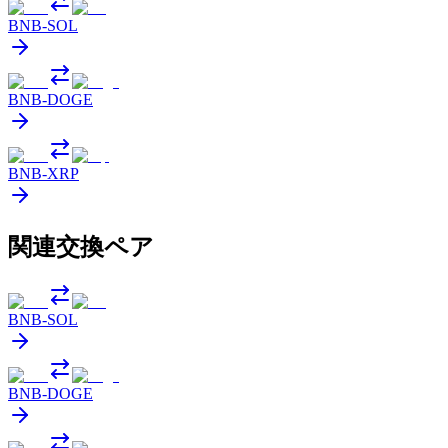
BNB
-
SOL
BNB
-
DOGE
BNB
-
XRP
関連交換ペア
BNB
-
SOL
BNB
-
DOGE