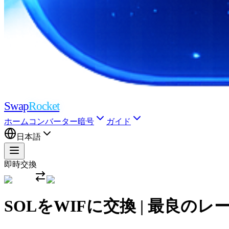
Swap
Rocket
ホーム
コンバーター
暗号
ガイド
日本語
即時交換
SOLをWIFに交換 | 最良のレ