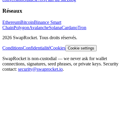
Réseaux
Ethereum
Bitcoin
Binance Smart
Chain
Polygon
Avalanche
Solana
Cardano
Tron
2026 SwapRocket. Tous droits réservés.
Conditions
Confidentialité
Cookies
Cookie settings
SwapRocket is non-custodial — we never ask for wallet
connections, signatures, seed phrases, or private keys. Security
contact:
security@swaprocket.io
.