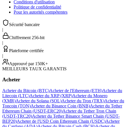
Conditions d'utilisation
Politique de confidentialité
Pour les autorités compétentes
Sécurité bancaire
|
Chiffrement 256-bit
|
Plateforme certifiée
|
Approuvé par 150K+
MEILLEURS TAUX GARANTIS
Acheter
Acheter du Bitcoin (BTC)
Acheter de l'Ethereum (ETH)
Acheter du
Litecoin (LTC)
Acheter du XRP (XRP)
Acheter du Monero
(XMR)
Acheter du Solana (SOL)
Acheter du Tron (TRX)
Acheter du
Toncoin (TON)
Acheter du Binance Coin (BNB)
Acheter du Tether
Ethereum Chain (USDT-ERC20)
Acheter du Tether Tron Chain
(USDT-TRC20)
Acheter du Tether Binance Smart Chain (USDT-
BEP20)
Acheter de l'USD Coin Ethereum Chain (USDC)
Acheter
du Cardano (ADA)
Acheter du Bitcoin Cash (BCH)
Acheter du