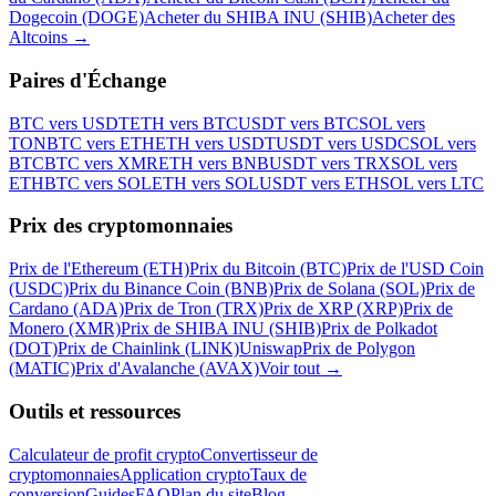
Dogecoin (DOGE)
Acheter du SHIBA INU (SHIB)
Acheter des
Altcoins
→
Paires d'Échange
BTC vers USDT
ETH vers BTC
USDT vers BTC
SOL vers
TON
BTC vers ETH
ETH vers USDT
USDT vers USDC
SOL vers
BTC
BTC vers XMR
ETH vers BNB
USDT vers TRX
SOL vers
ETH
BTC vers SOL
ETH vers SOL
USDT vers ETH
SOL vers LTC
Prix des cryptomonnaies
Prix de l'Ethereum (ETH)
Prix du Bitcoin (BTC)
Prix de l'USD Coin
(USDC)
Prix du Binance Coin (BNB)
Prix de Solana (SOL)
Prix de
Cardano (ADA)
Prix de Tron (TRX)
Prix de XRP (XRP)
Prix de
Monero (XMR)
Prix de SHIBA INU (SHIB)
Prix de Polkadot
(DOT)
Prix de Chainlink (LINK)
Uniswap
Prix de Polygon
(MATIC)
Prix d'Avalanche (AVAX)
Voir tout
→
Outils et ressources
Calculateur de profit crypto
Convertisseur de
cryptomonnaies
Application crypto
Taux de
conversion
Guides
FAQ
Plan du site
Blog