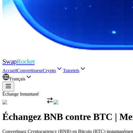
Swap
Rocket
Accueil
Convertisseur
Crypto
Tutoriels
Français
Échange Instantané
Échangez BNB contre BTC | Meil
Convertissez Cryptocurrency (BNB) en Bitcoin (BTC) instantanément av