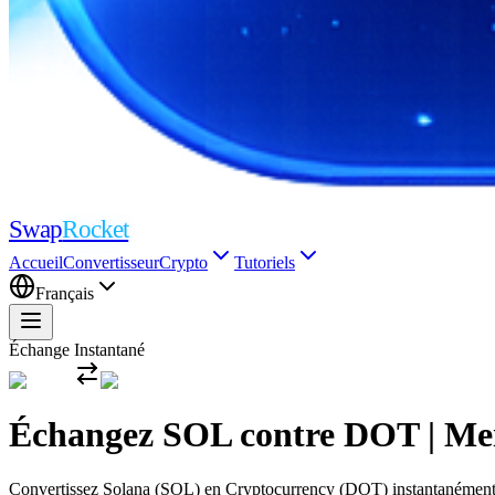
Swap
Rocket
Accueil
Convertisseur
Crypto
Tutoriels
Français
Échange Instantané
Échangez SOL contre DOT | Meil
Convertissez Solana (SOL) en Cryptocurrency (DOT) instantanément ave