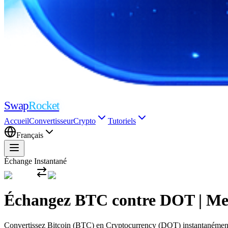
Swap
Rocket
Accueil
Convertisseur
Crypto
Tutoriels
Français
Échange Instantané
Échangez BTC contre DOT | Meil
Convertissez Bitcoin (BTC) en Cryptocurrency (DOT) instantanément av