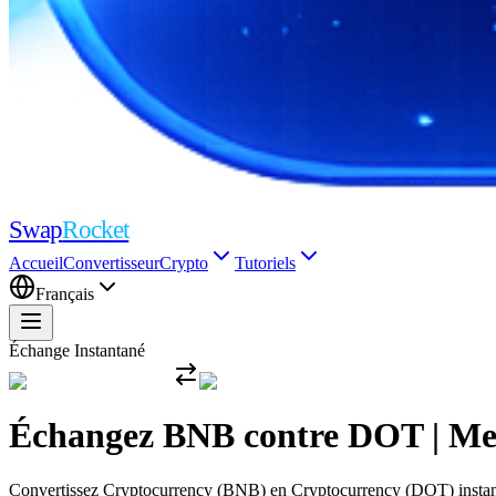
Swap
Rocket
Accueil
Convertisseur
Crypto
Tutoriels
Français
Échange Instantané
Échangez BNB contre DOT | Meil
Convertissez Cryptocurrency (BNB) en Cryptocurrency (DOT) instantané