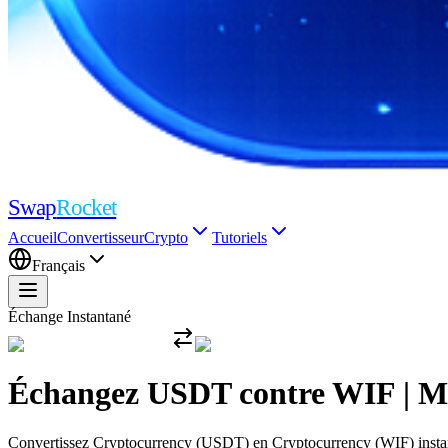
Swap
Rocket
Accueil
Convertisseur
Crypto
Tutoriels
Français
Échange Instantané
Échangez USDT contre WIF | Mei
Convertissez Cryptocurrency (USDT) en Cryptocurrency (WIF) instantan