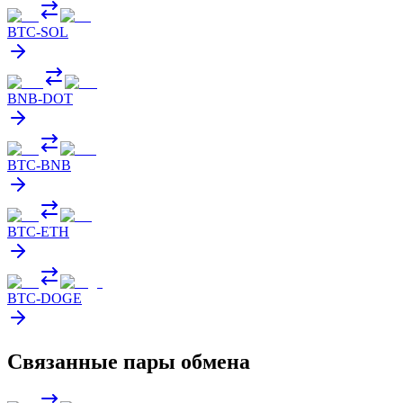
BTC
-
SOL
BNB
-
DOT
BTC
-
BNB
BTC
-
ETH
BTC
-
DOGE
Связанные пары обмена