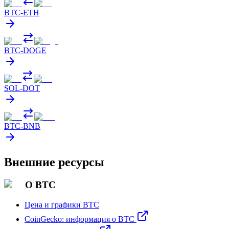
BTC
-
ETH
BTC
-
DOGE
SOL
-
DOT
BTC
-
BNB
Внешние ресурсы
О BTC
Цена и графики BTC
CoinGecko: информация о BTC