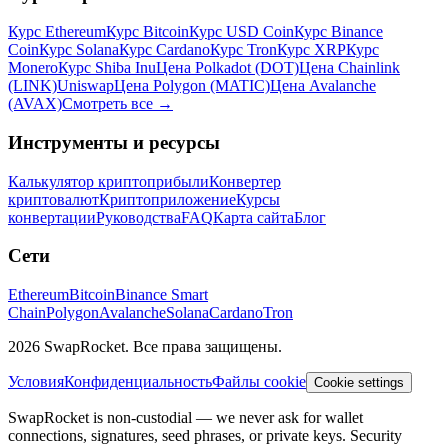
Курс Ethereum
Курс Bitcoin
Курс USD Coin
Курс Binance
Coin
Курс Solana
Курс Cardano
Курс Tron
Курс XRP
Курс
Monero
Курс Shiba Inu
Цена Polkadot (DOT)
Цена Chainlink
(LINK)
Uniswap
Цена Polygon (MATIC)
Цена Avalanche
(AVAX)
Смотреть все
→
Инструменты и ресурсы
Калькулятор криптоприбыли
Конвертер
криптовалют
Криптоприложение
Курсы
конвертации
Руководства
FAQ
Карта сайта
Блог
Сети
Ethereum
Bitcoin
Binance Smart
Chain
Polygon
Avalanche
Solana
Cardano
Tron
2026 SwapRocket. Все права защищены.
Условия
Конфиденциальность
Файлы cookie
Cookie settings
SwapRocket is non-custodial — we never ask for wallet
connections, signatures, seed phrases, or private keys. Security