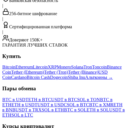
Банковская безопасность
|
256-битное шифрование
|
Сертифицированная платформа
|
Доверяют 150K+
ГАРАНТИЯ ЛУЧШИХ СТАВОК
Купить
Bitcoin
Ethereum
Litecoin
XRP
Monero
Solana
Tron
Toncoin
Binance
Coin
Tether (Ethereum)
Tether (Tron)
Tether (Binance)
USD
Coin
Cardano
Bitcoin Cash
Dogecoin
Shiba Inu
Альткоины
→
Пары обмена
BTC в USDT
ETH в BTC
USDT в BTC
SOL в TON
BTC в
ETH
ETH в USDT
USDT в USDC
SOL в BTC
BTC в XMR
ETH
в BNB
USDT в TRX
SOL в ETH
BTC в SOL
ETH в SOL
USDT в
ETH
SOL в LTC
Курсы криптовалют