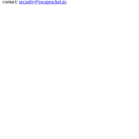
contact:
security@swaprocket.io
.