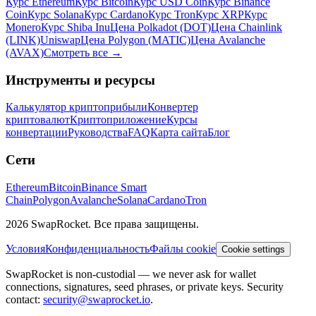
Курс Ethereum
Курс Bitcoin
Курс USD Coin
Курс Binance
Coin
Курс Solana
Курс Cardano
Курс Tron
Курс XRP
Курс
Monero
Курс Shiba Inu
Цена Polkadot (DOT)
Цена Chainlink
(LINK)
Uniswap
Цена Polygon (MATIC)
Цена Avalanche
(AVAX)
Смотреть все
→
Инструменты и ресурсы
Калькулятор криптоприбыли
Конвертер
криптовалют
Криптоприложение
Курсы
конвертации
Руководства
FAQ
Карта сайта
Блог
Сети
Ethereum
Bitcoin
Binance Smart
Chain
Polygon
Avalanche
Solana
Cardano
Tron
2026 SwapRocket. Все права защищены.
Условия
Конфиденциальность
Файлы cookie
Cookie settings
SwapRocket is non-custodial — we never ask for wallet
connections, signatures, seed phrases, or private keys. Security
contact:
security@swaprocket.io
.