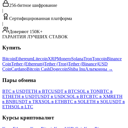
256-битное шифрование
|
Сертифицированная платформа
|
Доверяют 150K+
ГАРАНТИЯ ЛУЧШИХ СТАВОК
Купить
Bitcoin
Ethereum
Litecoin
XRP
Monero
Solana
Tron
Toncoin
Binance
Coin
Tether (Ethereum)
Tether (Tron)
Tether (Binance)
USD
Coin
Cardano
Bitcoin Cash
Dogecoin
Shiba Inu
Альткоины
→
Пары обмена
BTC в USDT
ETH в BTC
USDT в BTC
SOL в TON
BTC в
ETH
ETH в USDT
USDT в USDC
SOL в BTC
BTC в XMR
ETH
в BNB
USDT в TRX
SOL в ETH
BTC в SOL
ETH в SOL
USDT в
ETH
SOL в LTC
Курсы криптовалют