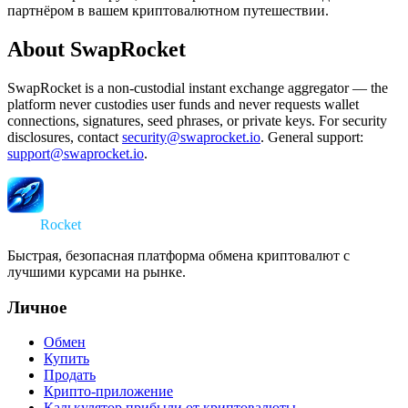
партнёром в вашем криптовалютном путешествии.
About SwapRocket
SwapRocket is a non-custodial instant exchange aggregator — the
platform never custodies user funds and never requests wallet
connections, signatures, seed phrases, or private keys. For security
disclosures, contact
security@swaprocket.io
. General support:
support@swaprocket.io
.
Swap
Rocket
Быстрая, безопасная платформа обмена криптовалют с
лучшими курсами на рынке.
Личное
Обмен
Купить
Продать
Крипто-приложение
Калькулятор прибыли от криптовалюты