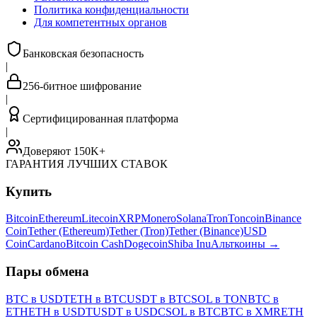
Политика конфиденциальности
Для компетентных органов
Банковская безопасность
|
256-битное шифрование
|
Сертифицированная платформа
|
Доверяют 150K+
ГАРАНТИЯ ЛУЧШИХ СТАВОК
Купить
Bitcoin
Ethereum
Litecoin
XRP
Monero
Solana
Tron
Toncoin
Binance
Coin
Tether (Ethereum)
Tether (Tron)
Tether (Binance)
USD
Coin
Cardano
Bitcoin Cash
Dogecoin
Shiba Inu
Альткоины
→
Пары обмена
BTC в USDT
ETH в BTC
USDT в BTC
SOL в TON
BTC в
ETH
ETH в USDT
USDT в USDC
SOL в BTC
BTC в XMR
ETH