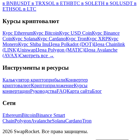
в BNB
USDT в TRX
SOL в ETH
BTC в SOL
ETH в SOL
USDT в
ETH
SOL в LTC
Курсы криптовалют
Курс Ethereum
Курс Bitcoin
Курс USD Coin
Курс Binance
Coin
Курс Solana
Курс Cardano
Курс Tron
Курс XRP
Курс
Monero
Курс Shiba Inu
Цена Polkadot (DOT)
Цена Chainlink
(LINK)
Uniswap
Цена Polygon (MATIC)
Цена Avalanche
(AVAX)
Смотреть все
→
Инструменты и ресурсы
Калькулятор криптоприбыли
Конвертер
криптовалют
Криптоприложение
Курсы
конвертации
Руководства
FAQ
Карта сайта
Блог
Сети
Ethereum
Bitcoin
Binance Smart
Chain
Polygon
Avalanche
Solana
Cardano
Tron
2026 SwapRocket. Все права защищены.