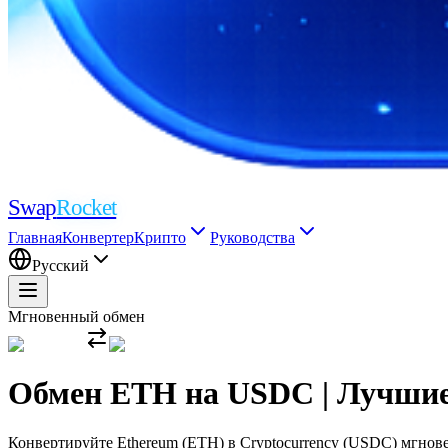
Swap
Rocket
Главная
Конвертер
Крипто
Руководства
Русский
Мгновенный обмен
Обмен ETH на USDC | Лучшие
Конвертируйте Ethereum (ETH) в Cryptocurrency (USDC) мгнов