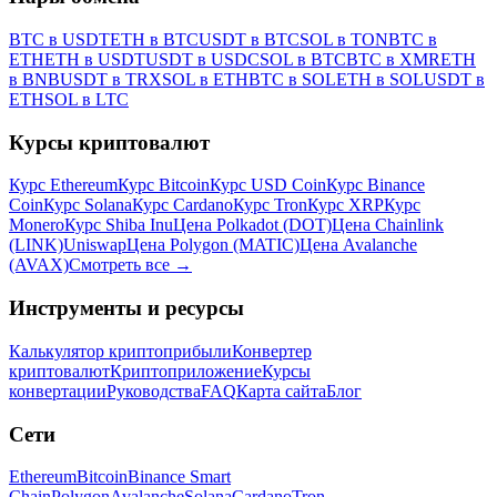
BTC в USDT
ETH в BTC
USDT в BTC
SOL в TON
BTC в
ETH
ETH в USDT
USDT в USDC
SOL в BTC
BTC в XMR
ETH
в BNB
USDT в TRX
SOL в ETH
BTC в SOL
ETH в SOL
USDT в
ETH
SOL в LTC
Курсы криптовалют
Курс Ethereum
Курс Bitcoin
Курс USD Coin
Курс Binance
Coin
Курс Solana
Курс Cardano
Курс Tron
Курс XRP
Курс
Monero
Курс Shiba Inu
Цена Polkadot (DOT)
Цена Chainlink
(LINK)
Uniswap
Цена Polygon (MATIC)
Цена Avalanche
(AVAX)
Смотреть все
→
Инструменты и ресурсы
Калькулятор криптоприбыли
Конвертер
криптовалют
Криптоприложение
Курсы
конвертации
Руководства
FAQ
Карта сайта
Блог
Сети
Ethereum
Bitcoin
Binance Smart
Chain
Polygon
Avalanche
Solana
Cardano
Tron