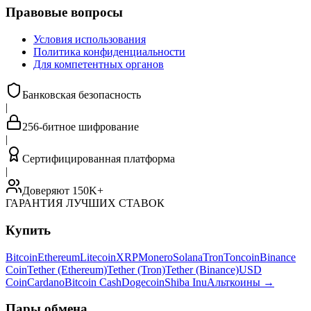
Правовые вопросы
Условия использования
Политика конфиденциальности
Для компетентных органов
Банковская безопасность
|
256-битное шифрование
|
Сертифицированная платформа
|
Доверяют 150K+
ГАРАНТИЯ ЛУЧШИХ СТАВОК
Купить
Bitcoin
Ethereum
Litecoin
XRP
Monero
Solana
Tron
Toncoin
Binance
Coin
Tether (Ethereum)
Tether (Tron)
Tether (Binance)
USD
Coin
Cardano
Bitcoin Cash
Dogecoin
Shiba Inu
Альткоины
→
Пары обмена