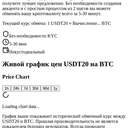
получите лучшее предложение. Без необходимости создания
аккаунта и с простым процессом из 2 шагов вы можете
обменять вашу криптовалюту всего за 5-30 минут.
Текущий курс обмена: 1 USDT20 ≈ Вычисление... BTC
Без необходимости KYC
5-30
мин
Некустодиальный
Живой график цен USDT20 на BTC
Price Chart
1h
24h
7d
30d
90d
1y
Loading chart data...
График выше показывает исторический обменный курс между
USDT20 и BTC. Прошлая производительность не является
показателем будущих результатов. Всегда проводите