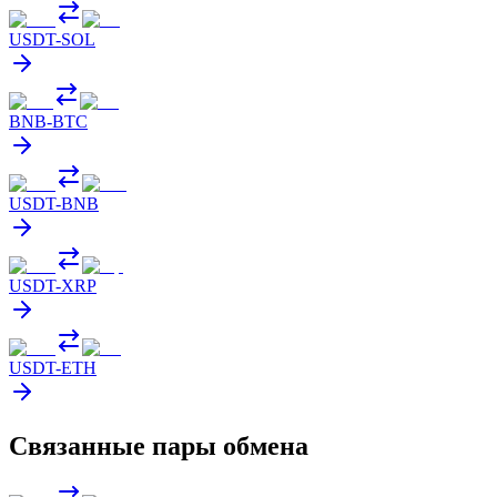
USDT
-
SOL
BNB
-
BTC
USDT
-
BNB
USDT
-
XRP
USDT
-
ETH
Связанные пары обмена