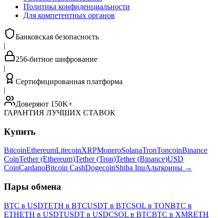
Политика конфиденциальности
Для компетентных органов
Банковская безопасность
|
256-битное шифрование
|
Сертифицированная платформа
|
Доверяют 150K+
ГАРАНТИЯ ЛУЧШИХ СТАВОК
Купить
Bitcoin
Ethereum
Litecoin
XRP
Monero
Solana
Tron
Toncoin
Binance
Coin
Tether (Ethereum)
Tether (Tron)
Tether (Binance)
USD
Coin
Cardano
Bitcoin Cash
Dogecoin
Shiba Inu
Альткоины
→
Пары обмена
BTC в USDT
ETH в BTC
USDT в BTC
SOL в TON
BTC в
ETH
ETH в USDT
USDT в USDC
SOL в BTC
BTC в XMR
ETH