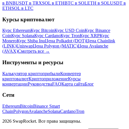
в BNB
USDT в TRX
SOL в ETH
BTC в SOL
ETH в SOL
USDT в
ETH
SOL в LTC
Курсы криптовалют
Курс Ethereum
Курс Bitcoin
Курс USD Coin
Курс Binance
Coin
Курс Solana
Курс Cardano
Курс Tron
Курс XRP
Курс
Monero
Курс Shiba Inu
Цена Polkadot (DOT)
Цена Chainlink
(LINK)
Uniswap
Цена Polygon (MATIC)
Цена Avalanche
(AVAX)
Смотреть все
→
Инструменты и ресурсы
Калькулятор криптоприбыли
Конвертер
криптовалют
Криптоприложение
Курсы
конвертации
Руководства
FAQ
Карта сайта
Блог
Сети
Ethereum
Bitcoin
Binance Smart
Chain
Polygon
Avalanche
Solana
Cardano
Tron
2026 SwapRocket. Все права защищены.